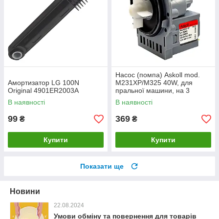
Насос (помпа) Askoll mod.
Амортизатор LG 100N
M231XP/M325 40W, для
Original 4901ER2003A
пральної машини, на 3
саморізи (гвинти), клеми
В наявності
В наявності
позаду, окремо
99
369
₴
₴
Купити
Купити
Показати ще
Новини
22.08.2024
Умови обміну та повернення для товарів