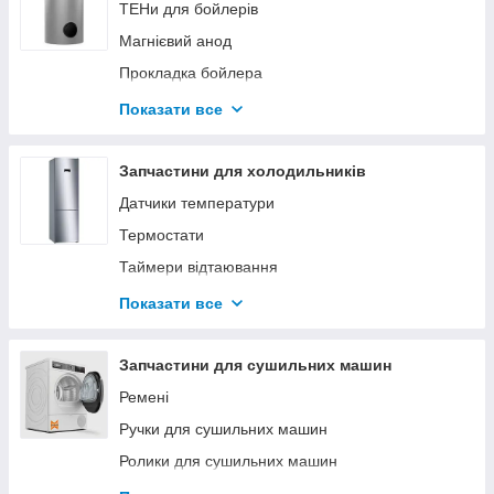
ТЕНи для бойлерів
Підшипники
Магнієвий анод
Сальник
Прокладка бойлера
Хрестовини
Клапан бойлера
Показати все
Супорта
Термостат
Ручка двері (люку)
Фланці
Запчастини для холодильників
Датчики (пресостати (датчики рівня води),
Мережеві кабелі, лампи індикації та інше для
датчики обертів (тахо), термістори (датчики
Датчики температури
водонагрівачів
температури)).
Фільтр насоса, корпус насоса.
Термостати
Набір ремонтний для бойлера
Ремені
Таймери відтаювання
Вугільні щітки
Пускові Реле
Показати все
Резина (манжет) люка
Тени
Завіса, петля люка
Припої
Запчастини для сушильних машин
Патрубки
Осушувач фільтри
Ремені
Ребра (активатори) барабана
Лампочки
Ручки для сушильних машин
Зливні Шланги, заливні
Ущільнювачі до дверцят
Ролики для сушильних машин
Конденсатори, мережеві фільтри
Вентилятор
Пускові конденсатори для сушильних машин