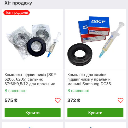
Хіт продажу
Компоненти для ремонту плат ПМ
Топ продажів
Комплект підшипників (SKF
Комплект для заміни
6206, 6205) сальник
підшипників у пральній
37*66*9,5/12 для пральних
машині Samsung DC35-
машин LG.
00077T (SKF 6204, 6203,
В наявності
В наявності
сальник 25*50,55*10/12,
мастило для
575
372
₴
₴
Купити
Купити