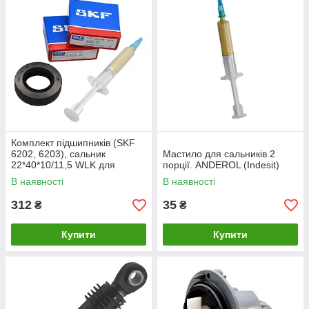
Комплект підшипників (SKF
6202, 6203), сальник
Мастило для сальників 2
22*40*10/11,5 WLK для
порції. ANDEROL (Indesit)
пральних машин Indesit,
В наявності
В наявності
Ariston.
312
35
₴
₴
Купити
Купити