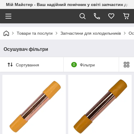
Мій Майстер - Ваш надійний помічник у світі запчастин до п
Товари та послуги
Запчастини для холодильників
Ос
Осушувач фільтри
Сортування
0
Фільтри