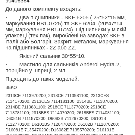
90406364
До даного комплекту входять:
·
Два підшипники - SKF 6205 ( 25*52*15 мм,
маркування BB1-0725) та SKF 6204 (20*47*14
мм, маркування BB1-0724). Підшипники у м’якій
упаковці (тех.пак), вироблені на заводах SKF в
Італії або Болгарії.
З
акриті металом, маркування
на підшипниках - 2Z або ZZ.
·
Якісний сальник
30*55*10
.
·
Мастило для сальників Anderol Hydra-2,
порційно у шприці, 2 мл.
Підходить до таких моделей:
BEKO
2313CE 7113970200; 2313CE 7113981100; 2313CES
7114170200; 2313CES 7114181100; 2314BE 7113870200;
2314BE 7113881100; 2518CE 7113770200; 2518CE
7113781100; 2618BES 7114070200; 2618BES 7114081100;
D6081B 7111870200; D6082B 7112670200; D6101B
7112770200; D6101BS 7128470200; D6102B 7112870200;
D16081E 7135470200; D16082E 7135570200; D16101E