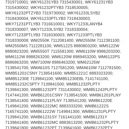
7319710001; WKY61231YB3 7315430001; WKY61231YB3
7315430002; WKY61232PTYB3 7318530005;
WKY61232PTZYB3 7319730002; WKY61233LSYB2
7318430004; WKY61233PTLYB3 7318430003;
WKY71231PTLYB3 7316610001; WKY71233LANYB4
7318330007; WKY71233LSYB2 7318330004;
WKY71233PTLYB3 7318330003; WKY71233PTLYB3
7318330008; WM2550K 7112081400; WM2550M 7112381100;
WM2550MS 7112281100; WM5122S 8880803200; WM5122W
8880823200; WM5550T 7115581300; WM6110W 8986203200;
WM6112W 8988263200; WM6120W 8989453200; WM6122PS
8886863200; WM7100W 8986463200; WM62125W
7138541700; WMA610S 7127581200; WMA610W 7112781500;
WMB51201CSNY 7138541600; WMB51221C 8883323200;
WMB51230E 7139841100; WMB51230EBL 7141741100;
WMB51232CSPTY 7139841500; WMB51232PLPTY
7139841300; WMB51232PT 7311430002; WMB51242PLPTY
7147441200; WMB61201CSNY 7138541500; WMB61201PLNY
7138541400; WMB61211PLNY 7138541200; WMB61220E
7149841200; WMB61222MC 8883333200; WMB61222S
7165741100; WMB61222W 7149841300; WMB61231PLPTY
7139841200; WMB61231SY 7161441100; WMB61231Y
7139841400; WMB61232MC 8883613200; WMB61232PLPTY
7139841800; WMB61232PT 7139841600; WMB61232PTY