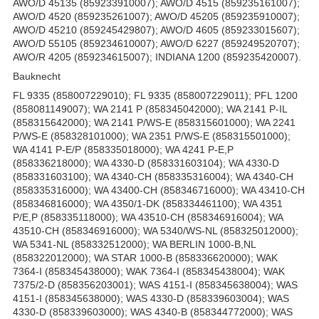
Bauknecht
FL 9335 (858007229010); FL 9335 (858007229011); PFL 1200
(858081149007); WA 2141 P (858345042000); WA 2141 P-IL
(858315642000); WA 2141 P/WS-E (858315601000); WA 2241
P/WS-E (858328101000); WA 2351 P/WS-E (858315501000);
WA 4141 P-E/P (858335018000); WA 4241 P-E,P
(858336218000); WA 4330-D (858331603104); WA 4330-D
(858331603100); WA 4340-CH (858335316004); WA 4340-CH
(858335316000); WA 43400-CH (858346716000); WA 43410-CH
(858346816000); WA 4350/1-DK (858334461100); WA 4351
P/E,P (858335118000); WA 43510-CH (858346916004); WA
43510-CH (858346916000); WA 5340/WS-NL (858325012000);
WA 5341-NL (858332512000); WA BERLIN 1000-B,NL
(858322012000); WA STAR 1000-B (858336620000); WAK
7364-I (858345438000); WAK 7364-I (858345438004); WAK
7375/2-D (858356203001); WAS 4151-I (858345638004); WAS
4151-I (858345638000); WAS 4330-D (858339603004); WAS
4330-D (858339603000); WAS 4340-B (858344772000); WAS