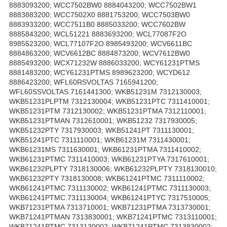
8883093200; WCC7502BW0 8884043200; WCC7502BW1
8883883200; WCC7502X0 8881753200; WCC7503BW0
8883933200; WCC7511B0 8885033200; WCC7602BW
8885843200; WCL51221 8883693200; WCL77087F2O
8985523200; WCL77107F2O 8985493200; WCV6611BC
8884863200; WCV6612BC 8884873200; WCV7612BW0
8885493200; WCX71232W 8886033200; WCY61231PTMS
8881483200; WCY61231PTMS 8989623200; WCYD612
8886423200; WFL60RSVOLTAS 7165941200;
WFL60SSVOLTAS 7161441300; WKB51231M 7312130003;
WKB51231PLPTM 7312130004; WKB51231PTC 7311410001;
WKB51231PTM 7312130002; WKB51231PTMA 7312110001;
WKB51231PTMAN 7312610001; WKB51232 7317930005;
WKB51232PTY 7317930003; WKB51241PT 7311130001;
WKB51241PTC 7311110001; WKB61231M 7311430001;
WKB61231MS 7311630001; WKB61231PTMA 7311410002;
WKB61231PTMC 7311410003; WKB61231PTYA 7317610001;
WKB61232PLPTY 7318130006; WKB61232PLPTY 7318130010;
WKB61232PTY 7318130008; WKB61241PTMC 7311110002;
WKB61241PTMC 7311130002; WKB61241PTMC 7311130003;
WKB61241PTMC 7311130004; WKB61241PTYC 7317510005;
WKB71231PTMA 7313710001; WKB71231PTMA 7313730001;
WKB71241PTMAN 7313830001; WKB71241PTMC 7313110001;
WKB71241PTMC 7313130002; WKB71241PTMC 7313830002;