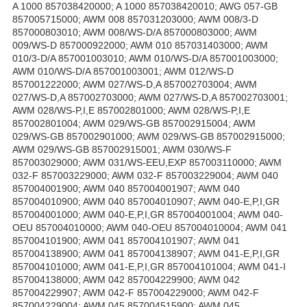
A 1000 857038420000; A 1000 857038420010; AWG 057-GB 857005715000; AWM 008 857031203000; AWM 008/3-D 857000803010; AWM 008/WS-D/A 857000803000; AWM 009/WS-D 857000922000; AWM 010 857031403000; AWM 010/3-D/A 857001003010; AWM 010/WS-D/A 857001003000; AWM 010/WS-D/A 857001003001; AWM 012/WS-D 857001222000; AWM 027/WS-D,A 857002703004; AWM 027/WS-D,A 857002703000; AWM 027/WS-D,A 857002703001; AWM 028/WS-P,I,E 857002801000; AWM 028/WS-P,I,E 857002801004; AWM 029/WS-GB 857002915004; AWM 029/WS-GB 857002901000; AWM 029/WS-GB 857002915000; AWM 029/WS-GB 857002915001; AWM 030/WS-F 857003029000; AWM 031/WS-EEU,EXP 857003110000; AWM 032-F 857003229000; AWM 032-F 857003229004; AWM 040 857004001900; AWM 040 857004001907; AWM 040 857004010900; AWM 040 857004010907; AWM 040-E,P,I,GR 857004001000; AWM 040-E,P,I,GR 857004001004; AWM 040-OEU 857004010000; AWM 040-OEU 857004010004; AWM 041 857004101900; AWM 041 857004101907; AWM 041 857004138900; AWM 041 857004138907; AWM 041-E,P,I,GR 857004101000; AWM 041-E,P,I,GR 857004101004; AWM 041-I 857004138000; AWM 042 857004229900; AWM 042 857004229907; AWM 042-F 857004229000; AWM 042-F 857004229004; AWM 045 857004515900; AWM 045 857004515907; AWM 045-GB 857004515100; AWM 049/3 857002915900; AWM 049/3 857002915907; AWM 049/3-GB 857002915300; AWM 050/3/WS-NORDIC 857005061000; AWM 050/4 857005061011; AWM 050/4/WS-NORDIC 857005061010; AWM 051/3/WS-NORDIC 857005161000; AWM 051/4 857005161011; AWM 051/4/WS-NORDIC 857005161010; AWM 052/3/WS-NORDIC 857005261000; AWM 052/4 857005261011; AWM 052/4/WS-NORDI 857005261010; AWM 1000 EX 857061001500; AWM 1000 EX 857061001503; AWM 1000 EX 857061010503; AWM 1000 EX 857061010504; AWM 1000 EX 857061022500; AWM 1000 EX 857061022503; AWM 1001 857010015007; AWM 1001 857010015000; AWM 1001 857010015004; AWM 1003 857010015440; AWM 1003 857010015447; AWM 1003/5 857010015550; AWM 1003/5 857010015557; AWM 1004 857010015400; AWM 1004 857010015404; AWM 1004 857010015407; AWM 1004/4 857010015490; AWM 1004/4 857010015497; AWM 160 857055638930; AWM 180 857055638940; AWM 201/3/WS-CH 857004216010; AWM 202/3/WS-CH 857004316010; AWM 202/WS-CH 857004316001; AWM 207/WS-F 857003629000; AWM 208 857020829000; AWM 208 857020829100; AWM 209 857020929000; AWM 209 857020929100; AWM 210 857021029000; AWM 210 857021029100; AWM 210 857021029200; AWM 228 857022838020; AWM 228/3 857022838030; AWM 228/3 857022838031; AWM 228/A 857022838040; AWM 232 857023218001; AWM 232 857023238010; AWM 232/3 857023238020; AWM 232/3 857023238021; AWM 232/A 857023218010; AWM 232/A 857023238030; AWM 235/3 857023501020; AWM 235/3 857023501021; AWM 236 857023638010; AWM 237/1 857023701010; AWM 238 857023801100; AWM 238/3 857023801110; AWM 238/3 857023801111; AWM 238/A 857023801120; AWM 240 857024042001; AWM 241 857024138100; AWM 241 857024138200; AWM 241/C 857024101000; AWM 246/3 857024661010; AWM 246/3 857024674011; AWM 248/3 857024810020; AWM 248/3 857024810021; AWM 249/3 857024910000; AWM 249/3 857024910001; AWM 251/3 857025142010; AWM 251/3 857025142011; AWM 254/1 857025461110; AWM 255/1 857025561110; AWM 255/1/WS-NORDIC 857002361001; AWM 256 857025618000; AWM 256 857025529000; AWM 256 857025529003; AWM 256 857025529004; AWM 256/1 857025661110; AWM 256/1/WS-NORDIC 857002461001; AWM 266 857026661000; AWM 274/1/WS-B 857003120000; AWM 274/1/WS-B 857003120001; AWM 274/3 857027420120; AWM 274/3 857027420121; AWM 274/3/WS-B 857003120010; AWM 275/3 857027501210; AWM 276 857027629000; AWM 276 857027629003; AWM 276 857027629004; AWM 276 B 857027620300; AWM 276/3 857027620210; AWM 276B 857027620301; AWM 277/3 857027720210; AWM 277/WS-B 857003420000; AWM 278 857027818000; AWM 278/1/WS-B,NL 857003201000; AWM 278/1/WS-B,NL 857003201001; AWM 278/3 857027801120; AWM 278/3 857027801121; AWM 278/3 857027818010; AWM 278/3 857027818011; AWM 278/3/WS-B,NL 857003201010; AWM 278/A 857027818020; AWM 279 857027901200; AWM 279/3 857027901210; AWM 279/3 857027901211; AWM 279/3/WS-B,NL 857001701010; AWM 279/WS-B,NL 857001701001; AWM 280 857028020000; AWM 285/3 857028553010; AWM 285/3 857028553011; AWM 287 857027629100; AWM 287 857027629103; AWM 287 857027629104; AWM 287/3 857028763000; AWM 287/3 857028763001; AWM 295/3 857029553010; AWM 295/3 857029553011; AWM 296/3 857029685010; AWM 296/3 857029685011; AWM 298 857029838000; AWM 298/3 857029838010; AWM 298/3 857029838011; AWM 298/A 857029838020; AWM 299 857029938000; AWM 299/3 857029938010; AWM 299/3 857029938011; AWM 299/A 857029938020; AWM 3000 857030015000; AWM 3000 857030015004; AWM 3000 857030015007; AWM 3000/1 857030015400; AWM 3000/1 857030015407; AWM 3000/5 857030015500; AWM 3000/5 857030015507; AWM 307/3 857030763000; AWM 307/3 857030763001; AWM 3072 857050745600; AWM 3072 857050745603; AWM 3072 857050745604; AWM 308 857030838000; AWM 308/3 857030838010; AWM 308/3 857030838011; AWM 308/A 857030838020; AWM 3080 857050845500; AWM 3080 857050845503; AWM 3080 857050845000; AWM 3081 857030845600; AWM 3081 857030845603; AWM 3082 857050845600; AWM 3082 857050845603; AWM 3082 857050845604; AWM 310/A 857031020000; AWM 3100 857031003000; AWM 3100 857031003003; AWM 3100 857051045500; AWM 3100 857051045503; AWM 3100 857051045504; AWM 3100 857031003004; AWM 3100 857031003007; AWM 3100 857031020800; AWM 3100 857031020801; AWM 3100 857031020804; AWM 3100 857051045000; AWM 3102 857051045603; AWM 3102 857051045604; AWM 3102 857051045600; AWM 315 857031528000; AWM 315 857031528003; AWM 315 857031528004; AWM 321 AL 857032115100; AWM 321/3 857032115010; AWM 321/3AL 857032115110; AWM 323 AL 857032315100; AWM 323-GB 857004515000; AWM 323/3 857032315010; AWM 323/3 857032315011; AWM 323/3AL 857032315110; AWM 323/3AL 857032315111; AWM 323/4 857032326000; AWM 3278 857034263000; AWM 3288 857034363000; AWM 332 857033201001; AWM 332/A 857033201010; AWM 334/3 857033401010; AWM 337/3 857033715000; AWM 337/3 857033715001; AWM 338/3 857033885010; AWM 338/3 857033885011; AWM 339 857033918000; AWM 339 857033918001; AWM 339/A 857033918010; AWM 347 857034715000; AWM 365 857036503000; AWM 366 857036603000; AWM 366/3 857036603010; AWM 368 857036820000; AWM 368/3 857036820010; AWM 370 857037015000; AWM 372/A 857037201000; AWM 373 857037315000; AWM 376/A 857037620000; AWM 377/A 857037701000; AWM 378/A 857037801000; AWM 406 857040629000; AWM 407 857040729000; AWM 407 857040729001; AWM 408 857040829000; AWM 408 857040829001; AWM 4100 857041020000; AWM 4100 857041020001; AWM 4100 857041020004; AWM 4100 857041020007; AWM 4100 857042129000; AWM 4100 857042129001; AWM 4201 857042229000; AWM 4201 857042229001; AWM 428 857042829000; AWM 4300 857042329000; AWM 4300 857042329001; AWM 4400 857042429000; AWM 4400 857042429001; AWM 4500 857042729000; AWM 4500 857042729002; AWM 5010 857050129000; AWM 5010 857050129003; AWM 5010 857050129004; AWM 5050 857050586200; AWM 5050 857050586300; AWM 5050 857050586203; AWM 5050 857050586204; AWM 5050 857050586301; AWM 5060 857050686000; AWM 5060 857050686003; AWM 5060 857050686004; AWM 5060/2 857050618040; AWM 5060/2 857050618043; AWM 5060/3 857050618090; AWM 5060/3 857050618091; AWM 5060/3 857050638390; AWM 5060/3 857050638391; AWM 5060/4 857050601000; AWM 5060/4 857050601001; AWM 5062 857050638100; AWM 5062/2 857050638810; AWM 5062/2 857050638813; AWM 5062/2 857050638814; AWM 5062/2 857050638816; AWM 5062/2 857050638817; AWM 5064 857050638700; AWM 5064/2 857050638910; AWM 5064/2 857050638913; AWM 5064/2 857050638914; AWM 5065 857050685100; AWM 5065 857050685101; AWM 5065 857050685106; AWM 5065 857050685107; AWM 5065 857050649900; AWM 5066 857050638300; AWM 5066 857050638303; AWM 5066 857050638304; AWM 5068 857050638500; AWM 5068/2 857050638510; AWM 5068/2 857050638513; AWM 5068/2 857050638514; AWM 508 857050818200; AWM 508 857050818201; AWM 508 857050818203; AWM 508 857050818204; AWM 508/1 857050818080; AWM 508/1 857050818083; AWM 508/2 857050818090; AWM 508/3 857050818180; AWM 508/3 857050818181; AWM 5080 857050818000; AWM 5080 857050818003; AWM 5080 857050818004; AWM 5080 857050842000; AWM 5080 857050842003; AWM 5080 857050842004; AWM 5080 857050816000; AWM 5080 857050816003; AWM 5080 857050829000; AWM 5080 857050885000; AWM 5080 857050885003; AWM 5080/1 857050863130; AWM 5080/1 857050863131; AWM 5080/1 857050885100; AWM 5080/1 857050885101; AWM 5080/1 857050885106; AWM 5080/1 (857050885107); AWM 5080/2 (857050818030); AWM 5080/2 (857050818033); AWM 5080/3 (857050818350); AWM 5080/3 (857050818351); AWM 5080/3 (857050861900); AWM 5080/3 (857050861903); AWM 5080/3 (857050861910); AWM 5080/4 (857050861920); AWM 5080/4 (857050861921); AWM 5082 (857050829200); AWM 5082 (857050829203); AWM 5082 (857050829204); AWM 5083 (857050838000); AWM 5083/2 (857050838500); AWM 5083/2 (857050838503); AWM 5083/2 (857050838504); AWM 5083/2 (857050838506); AWM 5083/2 (857050838507); AWM 5084 (857050838300); AWM 5084/2 (857050838900); AWM 5084/2 (857050838903); AWM 5084/2 (857050838904); AWM 5085 (857050810200); AWM 5085 (857050810201); AWM 5085 (857050810203); AWM 5085 (857050818100); AWM 5085 (857050818103); AWM 5085 (857050810204); AWM 5085 (857050810205); AWM 5085/1 (857050818150); AWM 5085/1 (857050818151); AWM 5086 (857050838100); AWM 5087 (857050886000); AWM 5087 (857050886003); AWM 5087 (857050886004); AWM 5087 (857050829100); AWM 5087/1 (857050886100); AWM 5087/1 (857050886103); AWM 5087/1 (857050886104); AWM 5088 (857050838200); AWM 5088/2 (857050838810); AWM 5088/2 (857050838813); AWM 5088/2 (857050838814); AWM 5089 (857058029000); AWM 5089 (857058029003); AWM 5089 (857058029004); AWM 509 (857050918200); AWM 509 (857050918203); AWM 5090 (857050986000); AWM 5090 (857050986003); AWM 5090 (857050986004); AWM 5090 (857050929000); AWM 5090 (857050972000); AWM 5090 (857050972003); AWM 5090 (857050972004); AWM 5090/1 (857050986100); AWM 5090/1 (857050986103); AWM 5090/1 (857050986104); AWM 5093 (857050929100); AWM 5093 (857050929103); AWM 5093 (857050929104); AWM 510 (857051018053); AWM 510 (857051018200); AWM 510 (857051018203); AWM 510/1 (857051018080); AWM 510/1 (857051018083); AWM 510/3 (857