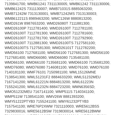
7139841700; WMB61241 7311130005; WMB61242 7311130006;
WMB61242S 7311130007; WMB71031S 8885063200;
WMB71242M 7313130001; WMB71242MS 7313130003;
WMB612211S 8989463200; WMC126W 8880813200;
WMD261W 8987653200; WMD26080T 7111881300;
WMD26100P 7112781400; WMD26100T 7112781100;
WMD26100T 7112781300; WMD26100T 7112781600;
WMD26100T 7112781700; WMD26100T 7112792900;
WMD26100T 7112881300; WMD26100TS 7127581100;
WMD26100TS 7127581300; WMD26101T 7112782200;
WMD56100 7127681100; WMD56100 7127681300; WMD56100
7127681400; WMD66080; WMD66080 7135481100;
WMD66100; WMD66100 7135681100; WMD66100 7135681200;
WMD76080; WMD76080 7146081100; WMD76100; WMD76100
7140181100; WMF76101 7150981100; WML15126MNE
7138541300; WML51231F2 8884633200; WML51232MEU
7167141200; WML61221N 8884813200; WML61223N
7155241200; WML61232N 8884723200; WMN6356SD;
WMO51232MEU 7167141100; WMP511S 7140341100;
WMP511W 7138541100; WMV26W 8881393200;
WMY51222PTYB3 7155241100; WMY61232PTYB3
7157541100; WRE76P2XWW 7321110003; WRE5612BSS
7329830016; WRE5612BSW 7319830014; WRE5612BWW