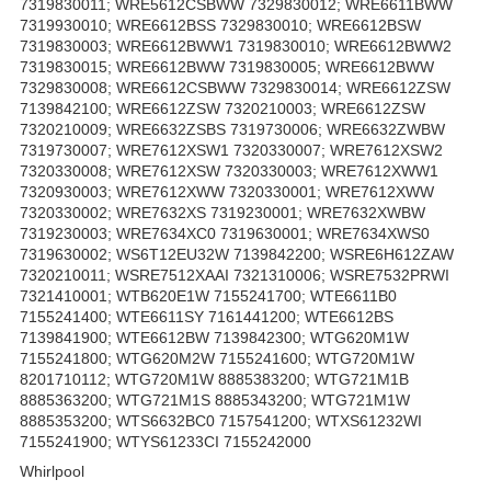
7319830011; WRE5612CSBWW 7329830012; WRE6611BWW
7319930010; WRE6612BSS 7329830010; WRE6612BSW
7319830003; WRE6612BWW1 7319830010; WRE6612BWW2
7319830015; WRE6612BWW 7319830005; WRE6612BWW
7329830008; WRE6612CSBWW 7329830014; WRE6612ZSW
7139842100; WRE6612ZSW 7320210003; WRE6612ZSW
7320210009; WRE6632ZSBS 7319730006; WRE6632ZWBW
7319730007; WRE7612XSW1 7320330007; WRE7612XSW2
7320330008; WRE7612XSW 7320330003; WRE7612XWW1
7320930003; WRE7612XWW 7320330001; WRE7612XWW
7320330002; WRE7632XS 7319230001; WRE7632XWBW
7319230003; WRE7634XC0 7319630001; WRE7634XWS0
7319630002; WS6T12EU32W 7139842200; WSRE6H612ZAW
7320210011; WSRE7512XAAI 7321310006; WSRE7532PRWI
7321410001; WTB620E1W 7155241700; WTE6611B0
7155241400; WTE6611SY 7161441200; WTE6612BS
7139841900; WTE6612BW 7139842300; WTG620M1W
7155241800; WTG620M2W 7155241600; WTG720M1W
8201710112; WTG720M1W 8885383200; WTG721M1B
8885363200; WTG721M1S 8885343200; WTG721M1W
8885353200; WTS6632BC0 7157541200; WTXS61232WI
7155241900; WTYS61233CI 7155242000
Whirlpool