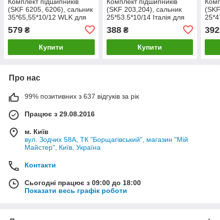
Комплект підшипників
Комплект підшипників
Комп
(SKF 6205, 6206), сальник
(SKF 203,204), сальник
(SKF
35*65,55*10/12 WLK для
25*53.5*10/14 Італія для
25*4
пральних машин
пральних машин Indesit,
прал
579
388
392
₴
₴
Samsung.
Ariston
Aris
Купити
Купити
Про нас
99% позитивних з 637 відгуків за рік
Працює з 29.08.2016
м. Київ
вул. Зодчих 58А, ТК "Борщагівський", магазин "Мій
Майстер", Київ, Україна
Контакти
Сьогодні працює з 09:00 до 18:00
Показати весь графік роботи