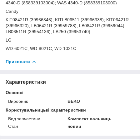
4340-D (858339103004); WAS 4340-D (858339103000)
Candy
KIT08421R (39966346); KITLB06511 (39966338); KIT06421R
(39966320); LB06421R (39959788); LB08421R (39959044);
LB06511R (39954136); LB250 (39953740)
LG
WD-6021C; WD-8021C; WD-1021C
Приховати
Характеристики
Основні
Виробник
BEKO
Користувальницькі характеристики
Вид запчастини
Комплект вальниць
Стан
новий