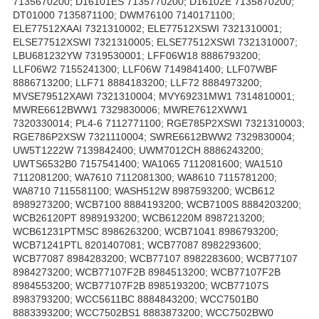
7135670200; D16101ES 7135770200; D16102E 7135870200;
DT01000 7135871100; DWM76100 7140171100;
ELE77512XAAI 7321310002; ELE77512XSWI 7321310001;
ELSE77512XSWI 7321310005; ELSE77512XSWI 7321310007;
LBU681232YW 7319530001; LFF06W18 8886793200;
LLF06W2 7155241300; LLF06W 7149841400; LLF07WBF
8886713200; LLF71 8884183200; LLF72 8884973200;
MVSE79512XAWI 7321310004; MVY69231MW1 7314810001;
MWRE6612BWW1 7329830006; MWRE7612XWW1
7320330014; PL4-6 7112771100; RGE785P2XSWI 7321310003;
RGE786P2XSW 7321110004; SWRE6612BWW2 7329830004;
UW5T1222W 7139842400; UWM7012CH 8886243200;
UWTS6532B0 7157541400; WA1065 7112081600; WA1510
7112081200; WA7610 7112081300; WA8610 7115781200;
WA8710 7115581100; WASH512W 8987593200; WCB612
8989273200; WCB7100 8884193200; WCB7100S 8884203200;
WCB26120PT 8989193200; WCB61220M 8987213200;
WCB61231PTMSC 8986263200; WCB71041 8986793200;
WCB71241PTL 8201407081; WCB77087 8982293600;
WCB77087 8984283200; WCB77107 8982283600; WCB77107
8984273200; WCB77107F2B 8984513200; WCB77107F2B
8984553200; WCB77107F2B 8985193200; WCB77107S
8983793200; WCC5611BC 8884843200; WCC7501B0
8883393200; WCC7502BS1 8883873200; WCC7502BW0