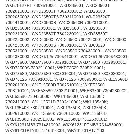
WKB75127PT 7309510001; WKD23500T; WKD23500T
7302010001; WKD23500T 7302030001; WKD23500T
7302030002; WKD23500TS 7302110001; WKD23520T
7304410001; WKD23560R; WKD23560R 7302310001;
WKD23560R 7302330001; WKD23580T; WKD23580T
7302210001; WKD23580T 7302230001; WKD23580T
7302230002; WKD63500; WKD63500 7304230001; WKD63500
7304230003; WKD63500S 7305910001; WKD63520
7305310001; WKD63580; WKD63580 7304330001; WKD63580
7304330003; WKD65125 7305410001; WKD65126 7305430001;
WKD73500; WKD73500 7302810001; WKD73500 7302830001;
WKD73500S 7302910001; WKD73520 7305210001;
WKD73580; WKD73580 7303010001; WKD73580 7303030001;
WKD75125 7306910001; WKD75126 7306930001; WKE13560D
7302610001; WKE13580D 7302510001; WKE53500
7303110001; WKE53580 7303210001; WKE63500 7304230002;
WKE63580 7304330002; WKL13500D; WKL13500D
7302410002; WKL13501D 7302410003; WKL13540K;
WKL13540K 7302710001; WKL13550K; WKL13550K
7302610002; WKL13560K 7302610003; WKL13580D;
WKL13580D 7302510002; WKL13580D 7302530001;
WKY61231MB3 7314810002; WKY61231PTMB3 7314830001;
WKY61231PTYB3 7316310001; WKY61231PTZYB3