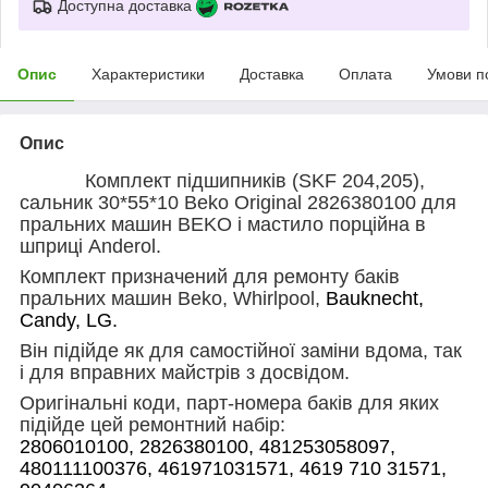
Доступна доставка
Опис
Характеристики
Доставка
Оплата
Умови п
Опис
Комплект підшипників (SKF 204,205),
сальник 30*55*10 Beko Original 2826380100 для
пральних машин BEKO і мастило порційна в
шприці Anderol.
Комплект призначений для ремонту баків
пральних машин
Beko
, Whirlpool
,
Bauknecht
,
Candy
,
LG
.
Він
підійде як для самостійної заміни вдома, так
і для вправних майстрів з досвідом.
Оригінальні коди, парт-номера баків для яких
підійде цей ремонтний набір:
2806010100, 2826380100, 481253058097,
480111100376, 461971031571, 4619 710 31571,