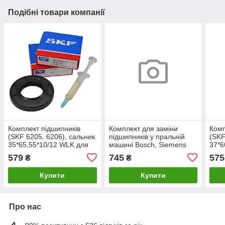
Подібні товари компанії
Комплект підшипників
Комплект для заміни
Комп
(SKF 6205, 6206), сальник
підшипників у пральній
(SKF
35*65,55*10/12 WLK для
машині Bosch, Siemens
37*6
пральних машин
00172686 (SKF 6306,
маш
579
745
575
₴
₴
Samsung.
6205, сальник 35*72*10/12
+ мастило для
Купити
Купити
Про нас