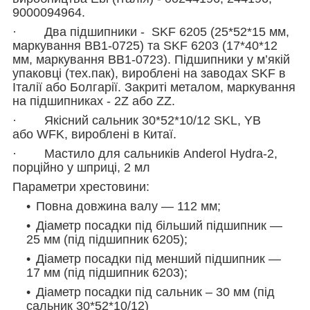
9000094964.
·
Два підшипники
-
SKF 6205 (25*52*15 мм,
маркування BB1-0725) та SKF 6203 (17*40*12
мм, маркування BB1-0723). Підшипники у м’якій
упаковці (тех.пак), вироблені на заводах SKF в
Італії або Болгарії.
З
акриті металом, маркування
на підшипниках - 2Z або ZZ.
·
Якісний сальник 30*52*10/12 SKL, YB
або WFK, вироблені в Китаї.
·
Мастило для сальників
Anderol Hydra
-2
,
порційно у шприці, 2 мл
Параметри хрестовини:
Повна довжина валу — 112 мм;
Діаметр посадки під більший підшипник —
25 мм (під підшипник 6205);
Діаметр посадки під менший підшипник —
17 мм (під підшипник 6203);
Діаметр посадки під сальник – 30 мм (під
сальник 30*52*10/12)