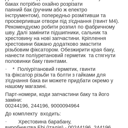
баках потрібно
охайно
розрізати
паяний бак (ручним або ж електро
інструментом), попередньо розмітивши та
просверливши отвори під з'єднання (гвинт М4).
Рекомендуємо робити розпил по фабричному
шву. Далі замінити підшипники, сальник та
хрестовину на нові запчастини. Кріплення
хрестовини бажано додатково змастити
різьбовим фіксатором. Обезжирити края баку,
нанести поліуретановий герметик та стягнути
половинки баку гвинтами
.
· *
П
оліурітановий герметик,
гвинти
та
фіксатор
різьби та
болти з гайками
для
з'єднання
бака ви можете придбати
окремо
у
нашому магазині
.
Парт-номери, коди запчастини баку та його
заміни:
00244196, 244196, 9000094964
До комплекту входить:
·
Хрестовина барабану,
виробництва
Ebi
(Італія) -
00244196, 244196,