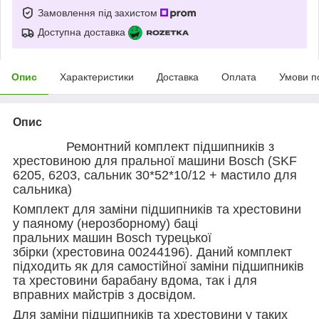
Замовлення під захистом
Доступна доставка
Опис
Характеристики
Доставка
Оплата
Умови п
Опис
Ремонтний комплект підшипників з
хрестовиною для пральної машини
Bosch
(
SKF
620
5
, 620
3
,
с
альник
30
*
52
*10/12 + мастило для
сальника)
Комплект для заміни підшипників та хрестовини
у паяному (нерозборному) баці
пральн
их
машин
Bosch
турецької
збірки
(хрестовина 00244196)
. Даний комплект
підходить як для самостійної заміни підшипників
та хрестовини барабану вдома, так і для
вправних майстрів з досвідом.
Для заміни підшипників та хрестовини у таких