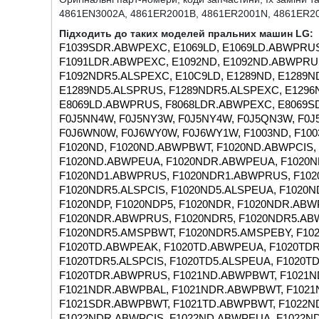
4861EN3002A, 4861ER2001B, 4861ER2001N, 4861ER2
Підходить до таких моделей пральних машин
LG
:
F1039SDR.ABWPEXC, E1069LD, E1069LD.ABWPRUS, F1068LDR.ABWPEXC, E1091LD, E1091LD.ABWPRUS, F1091LDR.ABWPEXC, E1092ND, E1092ND.ABWPRUS, F1092NDR.ABWPEXC, E1092ND5, E1092ND5.ALSPRUS, F1092NDR5.ALSPEXC, E10C9LD, E1289ND, E1289ND.ABWPRUS, F1289NDR.ABWPEXC, E1289ND5, E1289ND5.ALSPRUS, F1289NDR5.ALSPEXC, E1296ND3, E1296ND3.ABWPRUS, F1296NDR3.ABWPEXC, E8069LD, E8069LD.ABWPRUS, F8068LDR.ABWPEXC, E8069SD, E8069SD.ABWPRUS, F8068SDR.ABWPEXC, F0J5NN3W, F0J5NN4W, F0J5NY3W, F0J5NY4W, F0J5QN3W, F0J5QN4W, F0J5WN3W, F0J5WN4W, F0J6NN0W, F0J6NS1W, F0J6WN0W, F0J6WY0W, F0J6WY1W, F1003ND, F1003NDP, F1012NDR.ABWPBWT, F1012NDR.ABWPEBY, F1020ND, F1020ND.ABWPBWT, F1020ND.ABWPCIS, F1020NDR.ABWPCIS, F1020ND.ABWPEAK, F1020ND.ABWPEUA, F1020NDR.ABWPEUA, F1020ND1, F1020ND1.ABWPCIS, F1020NDR1.ABWPCIS, F1020ND1.ABWPRUS, F1020NDR1.ABWPRUS, F1020ND5, F1020ND5.ALSPBWT, F1020ND5.ALSPCIS, F1020NDR5.ALSPCIS, F1020ND5.ALSPEUA, F1020NDR5.ALSPEUA, F1020ND5.AMSPBWT, F1020ND5.AMSPEAK, F1020NDP, F1020NDP5, F1020NDR, F1020NDR.ABWPBAL, F1020NDR.ABWPBWT, F1020NDR.ABWPEBY, F1020NDR.ABWPRUS, F1020NDR5, F1020NDR5.ABWPBWT, F1020NDR5.ALSPRUS, F1020NDR5.AMSPBAL, F1020NDR5.AMSPBWT, F1020NDR5.AMSPEBY, F1020TD.ABWPBWT, F1020TD.ABWPCIS, F1020TDR.ABWPCIS, F1020TD.ABWPEAK, F1020TD.ABWPEUA, F1020TDR.ABWPEUA, F1020TD5.ALSPBWT, F1020TD5.ALSPCIS, F1020TDR5.ALSPCIS, F1020TD5.ALSPEUA, F1020TDR5.ALSPEUA, F1020TD5.AMSPBWT, F1020TDR.ABWPBWT, F1020TDR.ABWPRUS, F1021ND.ABWPBWT, F1021ND.ABWPEAK, F1021ND.ABWPEUA, F1021NDR.ABWPEUA, F1021NDR.ABWPBAL, F1021NDR.ABWPBWT, F1021NDR.ABWPEBY, F1021NDR5.AMSPBWT, F1021SDP, F1021SDR.ABWPBWT, F1021TD.ABWPBWT, F1022ND, F1022ND.ABWPBWT, F1022ND.ABWPCIS, F1022NDR.ABWPCIS, F1022ND.ABWPEUA, F1022NDR.ABWPEUA, F1022ND5, F1022ND5.ALSPCIS, F1022NDR5.ALSPCIS, F1022ND5.ALSPEUA, F1022NDR5.ALSPEUA, F1022ND5.ALSPRUS, F1022NDR5.ALSPRUS, F1022NDP, F1022NDR, F1022NDR.ABWPBAL, F1022NDR.ABWPBWT, F1022NDR.ABWPEBY, F1022NDR5.ALSPEBY, F1022SD, F1022SD.ABWPCIS, F1022SDR.ABWPCIS, F1022SD.ABWPEUA, F1022SDR.ABWPEUA, F1022SDP, F1022SDR, F1022SDR.ABWPBAL, F1022SDR.ABWPBWT, F1022SDR.ABWPEBY, F1022TD.ABWPBWT, F1022TD.ABWPCIS, F1022TDR.ABWPCIS, F1022TD.ABWPCOM, F1022TD.ABWPEUA, F1022TDR.ABWPEUA, F1022TDR.ABWPBAL, F1023ND.ABWPBWT, F1023ND.ABWPEUA, F1023NDR.ABWPEUA, F1023NDR.ABWPBAL, F1023NDR.ABWPBWT, F1023NDR.ABWPEBY, F1023NDR5.AMSPBWT, F1024NDP, F1029NDR, F1029NDR.ABWPRUS, F1022NDR.ABWPRUS, F1029SDR, F1029SDR.ABWPRUS, F1039ND, F1039ND.ABWPRUS, F1039NDR.ABWPRUS, F1039SD, F1039SD.ABWPCIS, F1039SDR.ABWPCIS, F1039SD.ABWPRUS, F1039SDR.ABWPRUS, F1047ND, F1048ND, F1048ND1, F1048QD, F1048TD, F1048TD1, F104J8JH2W, F104J8JH2WD, F104J8JS2W, F1056LD, F1056LD.ABWPBAL, F1056LDR.ABWPBAL, F1056LD.ABWPCIS, F1056LDR.ABWPCIS, F1056LD.ABWPEUA, F1056LDR.ABWPEUA, F1056LDP, F1056MD.ABWPCIS, F1056MDR.ABWPCIS, F1056MD.ABWPEBY, F1056MDR.ABWPEBY, F1056MD.ABWPEUA, F1056MDR.ABWPEUA, F1056MD.ABWPRUS, F1056MDR.ABWPRUS, F1056MD1.ABWPCIS, F1056MDR1.ABWPCIS, F1056MD1.ABWPEBY, F1056MDR1.ABWPEBY, F1056MD5.ALSPCIS, F1056MDR5.ALSPCIS, F1056MDP, F1056ND, F1056ND.ABWPCIS, F1056NDR.ABWPCIS, F1056ND.ABWPEBY, F1056NDR.ABWPEBY, F1056ND.ABWPEUA, F1056NDR.ABWPEUA, F1056ND.ABWPRUS, F1056NDR.ABWPRUS, F1056ND1, F1056ND1.ABWPRUS, F1056NDR1.ABWPRUS, F1056NDP1, F1056QD.ABWPBAL, F1056QDR.ABWPBAL, F1056QD.ABWPCOM, F1056QD1, F1056QD5, F1056QDT, F1056QDT5, F1056TD1, F1057LD.ABWPEUA, F1057LDR.ABWPEUA, F1057ND.ABWPCIS, F1057NDR.ABWPCIS, F1057ND.ABWPEBY, F1057NDR.ABWPEBY, F1057ND.ABWPEUA, F1057NDR.ABWPEUA, F1057ND.ABWPRUS, F1057NDR.ABWPRUS, F1058ND.ABWPRUS, F1056NDR.ABWPEXC, F1058ND5.ALSPRUS, F1056NDR5.ALSPEXC, F1059ND.ABWPRUS, F1057NDR.ABWPEXC, F1066LP, F1066QP, F1068LD, F1068LD.ABWPCIS, F1068LDR.ABWPCIS, F1068LD.ABWPEBY, F1068LDR.ABWPEBY, F1068LD.ABWPRUS, F1068LDR.ABWPRUS, F1068LD1, F1068LD1.ABWPEBY, F1068LDR1.ABWPEBY, F1068LD1.ABWPRUS, F1068LDR1.ABWPRUS, F1068LD9, F1068LD9.ABWPRUS, F1068LDR9.ABWPRUS, F1068QD, F1068QD.ABWPRUS, F1068QDR.ABWPRUS, F1068QD1, F1068SD, F1068SD.ABWPCIS, F1068SDR.ABWPCIS, F1068SD.ABWPEBY, F1068SDR.ABWPEBY, F1068SD.ABWPRUS, F1068SDR.ABWPRUS, F1068SD1, F1068SD1.ABWPRUS, F1068SDR1.ABWPRUS, F1073ND, F1073ND.ABWPRUS, F1073NDR.ABWPRUS, F1073ND3, F1073ND5, F1073QD, F1073QD7, F1073TD, F1073TD1, F1073TD5, F1073TDP, F1081ND, F1081ND5, F1081TD, F1081TD5, F1088LD, F1088QD, F1089ND, F1089ND.ABWPCIS, F1089NDR.ABWPCIS, F1089ND.ABWPEBY, F1089NDR.ABWPEBY, F1089ND.ABWPRUS, F1089NDR.ABWPRUS, F1089ND5, F1089ND5.ALSPCIS, F1089NDR5.ALSPCIS, F1089ND5.ALSPEBY, F1089NDR5.ALSPEBY, F1089QD, F1089TD, F1091LD, F1091LD.ABWPCIS, F1091LDR.ABWPCIS, F1091LD.ABWPEBY, F1091LDR.ABWPEBY, F1091LD.ABWPRUS, F1091LDR.ABWPRUS, F1091LD1, F1091LD1.ABWPCIS, F1091LDR1.ABWPCIS, F1091LD1.ABWPEBY, F1091LDR1.ABWPEBY, F1091QD, F1091QDP, F1091QDW, F1091QDW1, F1092LD, F1092LD.ABWPCIS, F1092LDR.ABWPCIS, F1092MD, F1092MD.ABWPCIS, F1092MDR.ABWPCIS, F1092MD.ABWPEBY, F1092MDR.ABWPEBY, F1092MD.ABWPRUS, F1092MDR.ABWPRUS, F1092MD1, F10