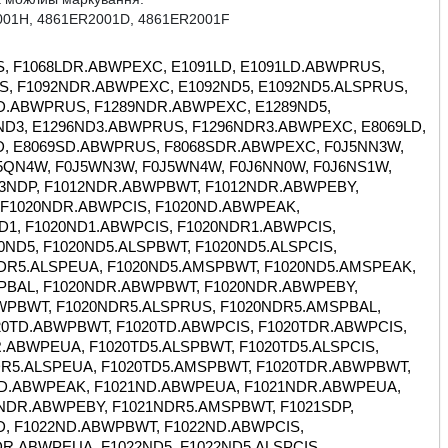
001H, 4861ER2001D, 4861ER2001F
92MD1.ABWPCIS, F1092MDR1.ABWPCIS, F1092MD1.ABWPEBY, F1092MDR1.ABWPEBY, F1092MD1.ABWPRUS, F1092MDR1.ABWPRUS, F1092MD5, F1092MD5.ALSPCIS, F1092MDR5.ALSPCIS, F1092ND, F1092ND.ABWPCIS, F1092NDR.ABWPCIS, F1092ND.ABWPRUS, F1092NDR.ABWPRUS, F1092ND1, F1092ND5, F1092ND5.ALSPRUS, F1092NDR5.ALSPRUS, F1092QD, F1092QDP, F1092QDP5, F1092QDW5, F1092TD, F1092TDW1, F1094ND, F1094ND5, F1096ND, F1096ND.ABWPCIS, F1096NDR.ABWPCIS, F1096ND.ABWPRUS, F1096NDR.ABWPRUS, F1096ND3, F1096ND3.ABWPCIS, F1096NDR3.ABWPCIS, F1096ND3.ABWPRUS, F1096NDR3.ABWPRUS, F1096ND4, F1096ND5, F1096ND5.ALSPCIS, F1096NDR5.ALSPCIS, F1096NDA, F1096NDA3, F1096NDW3, F1096QD, F1096QD3, F1096QDW3, F1096SD3, F1096SD3.ABWPCIS, F1096SDR3.ABWPCIS, F1096TD, F1096TD3, F10A5QD, F10A8ND, F10A8NDA, F10A8TDA, F10B8LD0, F10B8MD, F10B8MD1, F10B8MD5, F10B8ND, F10B8ND0, F10B8ND1, F10B8ND5, F10B8NDA, F10B8NDA0, F10B8NDA7, F10B8NDP, F10B8NDPA, F10B8NDW, F10B8NDW1, F10B8NDW5, F10B8QD, F10B8QD0, F10B8QD5, F10B8QDA7, F10B8QDW, F10B8QDW5, F10B8SD0, F10B8TD1, F10B8TDW, F10B9LD, F10B9LD1, F10B9LDW, F10B9QD, F10B9QDA, F10B9QDP, F10B9QDW, F10B9SD, F10B9SD.ABWPCIS, F10B9SDR.ABWPCIS, F10C3LD, F10C3LD1, F10C3LDP, F10C3QD, F10U2QDN0, F10U2QDN1, F12030CDP, F1203CD, F1203CDP, F1203ND, F1203ND5, F1203NDP, F1203NDP5, F1206ND, F1207TDPB, F1211NDP, F1211NDR.ABWPBAL, F1211NDR.ABWPBWT, F1211NDR5.AMSPBWT, F1211TDP, F1211TDR.ABWPBWT, F1212NDR.ABWPBWT, F1212NDR.ABWPEBY, F1212TDP, F1220ND.ABWPBWT, F1220ND.ABWPCIS, F1220NDR.ABWPCIS, F1220ND.ABWPEAK, F1220ND.ABWPEUA, F1220NDR.ABWPEUA, F1220ND5.ALSPBWT, F1220ND5.ALSPCIS, F1220NDR5.ALSPCIS, F1220ND5.ALSPEUA, F1220NDR5.ALSPEUA, F1220ND5.AMSPBWT, F1220NDP, F1220NDP5, F1220NDR.ABWPBAL, F1220NDR.ABWPBWT, F1220NDR.ABWPEBY, F1220NDR.ABWPRUS, F1220NDR5.ALSPRUS, F1220NDR5.AMSPBAL, F1220NDR5.AMSPBWT, F1220NDR5.AMSPEBY, F1220TD.ABWPBWT, F1220TD.ABWPCIS, F1220TDR.ABWPCIS, F1220TD.ABWPEUA, F1220TDR.ABWPEUA, F1220TD5.ALSPBWT, F1220TD5.ALSPCIS, F1220TDR5.ALSPCIS, F1220TD5.ALSPEUA, F1220TDR5.ALSPEUA, F1220TD5.AMSPBWT, F1220TDR.ABWPBWT, F1220TDR.ABWPRUS, F1221ND.ABWPBWT, F1221ND.ABWPEAK, F1221ND.ABWPEUA, F1221NDR.ABWPEUA, F1221NDR.ABWPBAL, F1221NDR.ABWPBWT, F1221NDR.ABWPEBY, F1221NDR5.AMSPBWT, F1221SDP, F1221SDR.ABWPBWT, F1221TD.ABWPBWT, F1221TD.ABWPEAK, F1222ND, F1222ND.ABWPBWT, F1222ND.ABWPCIS, F1222NDR.ABWPCIS, F1222ND.ABWPEAK, F1222ND.ABWPEUA, F1222NDR.ABWPEUA, F1222ND5.ALSPCIS, F1222NDR5.ALSPCIS, F1222ND5.ALSPEUA, F1222NDR5.ALSPEUA, F1222ND5.ALSPRUS, F1222NDR5.ALSPRUS, F1222NDC, F1222NDP, F1222NDR.ABWPBAL, F1222NDR.ABWPBWT, F1222NDR.ABWPEBY, F1222NDR5.ALSPEBY, F1222NDR5.AMSPBAL, F1222NDR5.AMSPBWT, F1222SD, F1222SD.ABWPCIS, F1222SDR.ABWPCIS, F1222SD.ABWPEUA, F1222SDR.ABWPEUA, F1222SDP, F1222SDR, F1222SDR.ABWPBWT, F1222SDR.ABWPEBY, F1222SDR.ABWPRUS, F1222TD.ABWPBWT, F1222TD.ABWPCIS, F1222TDR.ABWPCIS, F1222TD.ABWPCOM, F1222TD.ABWPEAK, F1222TD.ABWPEUA, F1222TDR.ABWPEUA, F1222TDR.ABWPBAL, F1222TDR5.ALSPRUS, F1222TDR5.AMSPBWT, F1223ND.ABWPBWT, F1223ND.ABWPEAK, F1223ND.ABWPEUA, F1223NDR.ABWPEUA, F1223NDR.ABWPBAL, F1223NDR.ABWPBWT, F1223NDR.ABWPEBY, F1223NDR5.AMSPBWT, F1225TP, F1229NDR.ABWPRUS, F1222NDR.ABWPRUS, F12370ND, F1239SD.ABWPCIS, F1239SDR.ABWPCIS, F1239SD.ABWPRUS, F1239SDR.ABWPRUS, F1247ND, F1247ND5, F1247NDPSPL, F1248ND, F1248QD, F1248QDP, F1248QDP1, F1248TD, F1256LD, F1256LD.ABWPBAL, F1256LDR.ABWPBAL, F1256LD1.ABWPEUA, F1256LDR1.ABWPEUA, F1256MD.ABWPCIS, F1256MDR.ABWPCIS, F1256MD.ABWPEBY, F1256MDR.ABWPEBY, F1256MD.ABWPEUA, F1256MDR.ABWPEUA, F1256MD.ABWPRUS, F1256MDR.ABWPRUS, F1256MD1, F1256MD1.ABWPCIS, F1256MDR1.ABWPCIS, F1256MD1.ABWPEUA, F1256MDR1.ABWPEUA, F1256MDP, F1256ND, F1256ND.ABWPCIS, F1256NDR.ABWPCIS, F1256ND.ABWPEBY, F1256NDR.ABWPEBY, F1256ND.ABWPRUS, F1256NDR.ABWPRUS, F1256ND1, F1256ND1.ABWPEUA, F1256NDR1.ABWPEUA, F1256ND1.ABWPRUS, F1256NDR1.ABWPRUS, F1256NDP, F1256NDP1, F1256QD, F1256QD.ABWPBAL, F1256QDR.ABWPBAL, F1256QD.ABWPCOM, F1256QD1, F1256QD5, F1256TD1, F1257LD.ABWPEUA, F1257LDR.ABWPEUA, F1257ND.ABWPCIS, F1257NDR.ABWPCIS, F1257ND.ABWPEBY, F1257NDR.ABWPEBY, F1257ND.ABWPEUA, F1257NDR.ABWPEUA, F1257ND.ABWPRUS, F1257NDR.ABWPRUS, F1258ND.ABWPRUS, F1256NDR.ABWPEXC, F1259ND.ABWPRUS, F1257NDR.ABWPEXC, F1268LD, F1268LD.ABWPCIS, F1268LDR.ABWPCIS, F1268LD.ABWPEBY, F1268LDR.ABWPEBY, F1268LD1, F1268LD1.ABWPCIS, F1268LDR1.ABWPCIS, F1268QD, F12700WH, F12721WH, F12725SL, F1273ND, F1273ND.ABWPRUS, F1273NDR.ABWPRUS, F1273ND5, F1273NDP, F1273QD, F1273QD3, F1273QD7, F1273QDP, F1273TD, F1273TD3, F1273TD5, F1273TD7, F1273TDP, F1280ND, F1280ND5, F1280NDS, F1280NDS5, F1280QDS, F1280TDS, F1281ND, F1281ND5, F1281TD, F1281TD5, F1281TDP, F1281TDP5, F1288QD, F1289ND, F1289ND.ABWPCIS, F1289NDR.ABWPCIS, F1289ND.ABWPEBY, F1289NDR.ABWPEBY, F1289ND.ABWPRUS, F1289NDR.ABWPRUS, F1289ND5, F1289ND5.ALSPCIS, F1289NDR5.ALSPCIS, F1289ND5.ALSPEBY, F1289NDR5.ALSPEBY, F1289ND5.ALSPRUS, F1289NDR5.ALSPRUS, F1289QD, F1289QDP, F1289TD, F1289TD1, F1289TD5, F1290QDW, F1291LD, F1291LD1, F1291LD1.ABWPCIS, F1291LDR1.ABWPCIS, F1291QD, F1291QDW, F1292LD, F1292LD.ABWPCIS, F1292LDR.ABWPCIS, F1292MD, F1292MD.ABWPCIS, F1292MDR.ABWPCIS, F1292MD.ABWPEBY, F1292MDR.ABWPEBY, F1292MD.ABWPRUS, F1292MDR.ABWPRUS, F1292MD1, F1292MD1.ABWPCIS, F