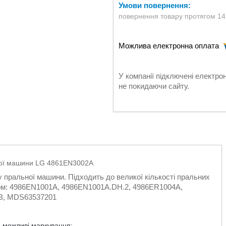
повернення товару протягом 14
У компанії підключені електро
не покидаючи сайту.
ьної машини LG 4861EN3002A
у пральної машини. Підходить до великої кількості пральних
дом: 4986EN1001A, 4986EN1001A.DH.2, 4986ER1004A,
4B, MDS63537201
а можливі маркування: