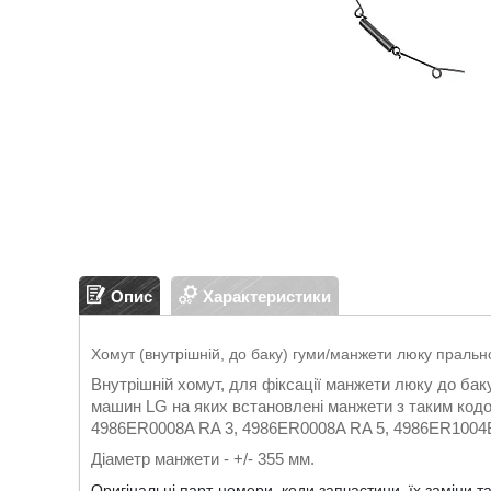
Опис
Характеристики
Хомут (внутрішній, до баку) гуми/манжети люку прал
Внутрішній хомут, для фіксації манжети люку до бак
машин
LG
на яких встановлені манжети з таким ко
4986ER0008A RA 3, 4986ER0008A RA 5, 4986ER100
Діаметр манжети - +/- 355 мм.
Оригінальні парт-номери, коди запчастини, їх заміни т