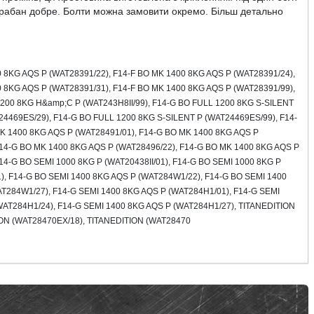
барабан добре. Болти можна замовити окремо. Більш детально
 8
KG
AQS
P
(
WAT
28391/22),
F
14-
F
BO
MK
1400 8
KG
AQS
P
(
WAT
28391/24),
 8
KG
AQS
P
(
WAT
28391/31),
F
14-
F
BO
MK
1400 8
KG
AQS
P
(
WAT
28391/99),
200 8
KG
H
&
amp
;
C
P
(
WAT
243
H
8
II
/99),
F
14-
G
BO
FULL
1200 8
KG
S
-
SILENT
24469
ES
/29),
F
14-
G
BO
FULL
1200 8
KG
S
-
SILENT
P
(
WAT
24469
ES
/99),
F
14-
K
1400 8
KG
AQS
P
(
WAT
28491/01),
F
14-
G
BO
MK
1400 8
KG
AQS
P
14-
G
BO
MK
1400 8
KG
AQS
P
(
WAT
28496/22),
F
14-
G
BO
MK
1400 8
KG
AQS
P
14-
G
BO
SEMI
1000 8
KG
P
(
WAT
20438
II
/01),
F
14-
G
BO
SEMI
1000 8
KG
P
1),
F
14-
G
BO
SEMI
1400 8
KG
AQS
P
(
WAT
284
W
1/22),
F
14-
G
BO
SEMI
1400
AT
284
W
1/27),
F
14-
G
SEMI
1400 8
KG
AQS
P
(
WAT
284
H
1/01),
F
14-
G
SEMI
WAT
284
H
1/24),
F
14-
G
SEMI
1400 8
KG
AQS
P
(
WAT
284
H
1/27),
TITANEDITION
ION
(
WAT
28470
EX
/18),
TITANEDITION
(
WAT
28470