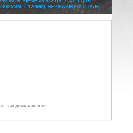
OSCH, SIEMENS 622015, 714311 ДЛЯ
30/25ММ, L-122ММ), НЕРЖАВІЮЧА СТАЛЬ
 днів
за домовленістю