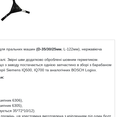
 для пральних машин
(
D
-35/30/25мм
,
L
-122
мм), нержавіюча
талі. Звірні шви додатково оброблені шовним герметиком.
о з заводу постачається однією запчастино в зборі з барабаном
ерії
Siemens
IQ
500,
IQ
700 та аналогічних
BOSCH
Logixx
.
ся:
шипник 6306),
шипник 6305),
вується 35*72*10/12).
 промінь, ця хрестовина виготовлена з кріпленням під один болт