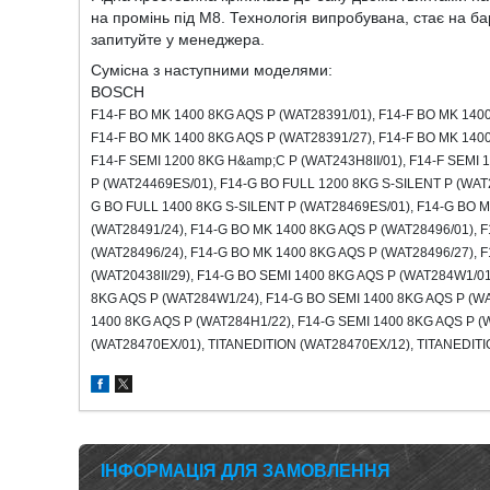
на промінь під М8. Технологія випробувана, стає на 
запитуйте у менеджера.
Сумісна з наступними моделями:
BOSCH
F
14-
F
BO
MK
1400 8
KG
AQS
P
(
WAT
28391/01),
F
14-
F
BO
MK
1400
F
14-
F
BO
MK
1400 8
KG
AQS
P
(
WAT
28391/27),
F
14-
F
BO
MK
1400
F
14-
F
SEMI
1200 8
KG
H
&
amp
;
C
P
(
WAT
243
H
8
II
/01),
F
14-
F
SEMI
1
P
(
WAT
24469
ES
/01),
F
14-
G
BO
FULL
1200 8
KG
S
-
SILENT
P
(
WAT
G
BO
FULL
1400 8
KG
S
-
SILENT
P
(
WAT
28469
ES
/01),
F
14-
G
BO
M
(
WAT
28491/24),
F
14-
G
BO
MK
1400 8
KG
AQS
P
(
WAT
28496/01),
F
(
WAT
28496/24),
F
14-
G
BO
MK
1400 8
KG
AQS
P
(
WAT
28496/27),
F
(
WAT
20438
II
/29),
F
14-
G
BO
SEMI
1400 8
KG
AQS
P
(
WAT
284
W
1/0
8
KG
AQS
P
(
WAT
284
W
1/24),
F
14-
G
BO
SEMI
1400 8
KG
AQS
P
(
W
1400 8
KG
AQS
P
(
WAT
284
H
1/22),
F
14-
G
SEMI
1400 8
KG
AQS
P
(
(
WAT
28470
EX
/01),
TITANEDITION
(
WAT
28470
EX
/12),
TITANEDIT
ІНФОРМАЦІЯ ДЛЯ ЗАМОВЛЕННЯ