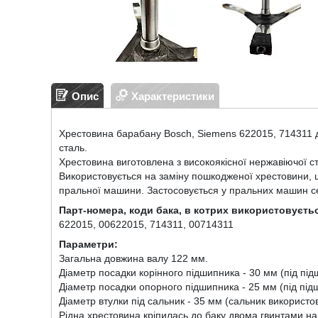
Опис
Характеристики
Хрестовина барабану
Bosch
,
Siemens
622015, 714311
сталь.
Хрестовина виготовлена з високоякісної нержавіючої с
Використовується на заміну пошкодженої хрестовини, щ
пральної машини. Застосовується у пральних машин с
Парт-номера, коди бака, в котрих використовуєть
622015,
00
622015
,
714311
, 00
714311
Параметри:
Загальна довжина валу
122
мм.
Діаметр посадки корінного підшипника - 30 мм (під під
Діаметр посадки опорного підшипника - 25 мм (під під
Діаметр втулки під сальник - 35 мм (сальник використо
Рідна хрестовина кріпилась до баку двома гвинтами на