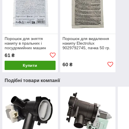
Порошок для зняття
Порошок для видалення
накипу в пральних і
накипу Electrolux
посудомийних машин
9029792745, пачка 50 гр.
Indesit пачка 50 г.
(упаковка 12 од.)
61
₴
60
₴
Купити
Подібні товари компанії