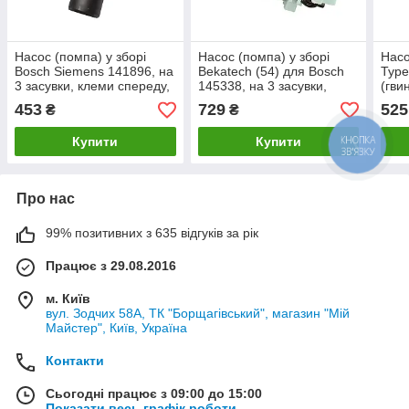
Насос (помпа) у зборі
Насос (помпа) у зборі
Насо
Bosch Siemens 141896, на
Bekatech (54) для Bosch
Type
3 засувки, клеми спереду,
145338, на 3 засувки,
(гви
разом
клеми спереду, разом
раз
453
729
525
₴
₴
Купити
Купити
КНОПКА
ЗВ'ЯЗКУ
Про нас
99% позитивних з 635 відгуків за рік
Працює з 29.08.2016
м. Київ
вул. Зодчих 58А, ТК "Борщагівський", магазин "Мій
Майстер", Київ, Україна
Контакти
Сьогодні працює з 09:00 до 15:00
Показати весь графік роботи