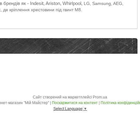
рендів як - Indesit, Ariston, Whirlpool,
LG, Samsung, AEG,
их, де кріплення хрестовини під гвинт М8.
Сайт створений на маркетплейсі
Prom.ua
Інтернет-магазин "Мій Майстер" |
Поскаржитися на контент
|
Політика конфіденцій
Select Language
▼