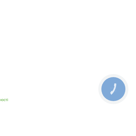
КНОПКА
ЗВ'ЯЗКУ
ності