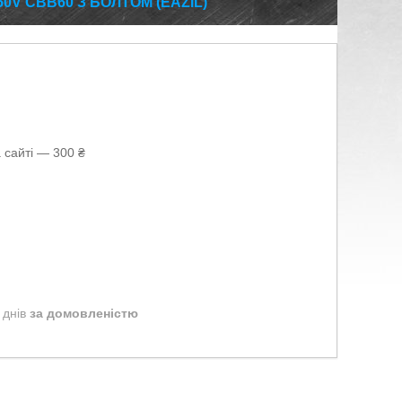
0V CBB60 З БОЛТОМ (EAZIL)
 сайті — 300 ₴
 днів
за домовленістю