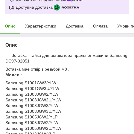
Доступна доставка
Опис
Характеристики
Доставка
Оплата
Умови п
Опис
Вставка - гайка для активатора пральної машини Samsung
DC97-02051
Вставка мае отвір з резьбой м8 .
Моделі:
Samsung S1001GW3/YLW
Samsung S1001GW3U/YLW
Samsung S1003JGW2/YLW
Samsung S1003JGW2U/YLW
Samsung S1003JGW3/YLW
Samsung S1003JGW3U/YLW
Samsung S1005JGW2/YLP
Samsung S1005JGW2/YLW
Samsung S1005JGW2U/YLW
Samsung S1013JGW/YLR