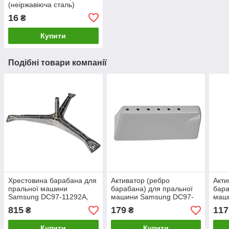
(неіржавіюча сталь)
16
₴
Купити
Подібні товари компанії
Хрестовина барабана для
Активатор (ребро
Акти
пральної машини
барабана) для пральної
бара
Samsung DC97-11292A,
машини Samsung DC97-
маш
(DC97-11292D) Original.
02051D
020
815
179
117
₴
₴
Купити
Купити