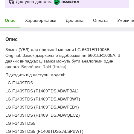
Доступна доставка
Опис
Характеристики
Доставка
Оплата
Умови п
Опис
Замок (УБЛ) для пральної машини LG 6601ER1005B
Original.
Замок дзеркальне відображення
6601ER1005A. В
деяких випадках ці замки можуть бути аналогами один
одного.
Виробник: Rold (Італія)
Підходить під наступні моделі:
LG F1409TDS
LG F1409TDS (F1409TDS.ABWPBAL)
LG F1409TDS (F1409TDS.ABWPBWT)
LG F1409TDS (F1409TDS.ABWPEBY)
LG F1409TDS (F1409TDS.ABWQECZ)
LG F1409TDS5
LG F1409TDS5 (F1409TDS5.ALSPBWT)