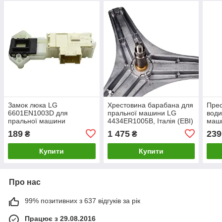
Замок люка LG
Хрестовина барабана для
Прес
6601EN1003D для
пральної машини LG
води
пральної машини
4434ER1005B, Італія (EBI)
маш
Cod. 725
189
1 475
239
₴
₴
Купити
Купити
Про нас
99% позитивних з 637 відгуків за рік
Працює з 29.08.2016