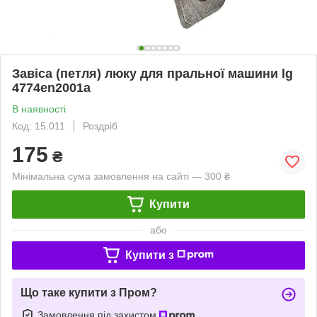
Завіса (петля) люку для пральної машини lg
4774en2001a
В наявності
Код: 15.011
Роздріб
175
₴
Мінімальна сума замовлення на сайті — 300 ₴
Купити
або
Купити з
Що таке купити з Пром?
Замовлення під захистом