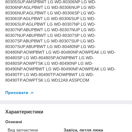
Приховати
Характеристики
Основні
Вид запчастини
Завіса, петля люка