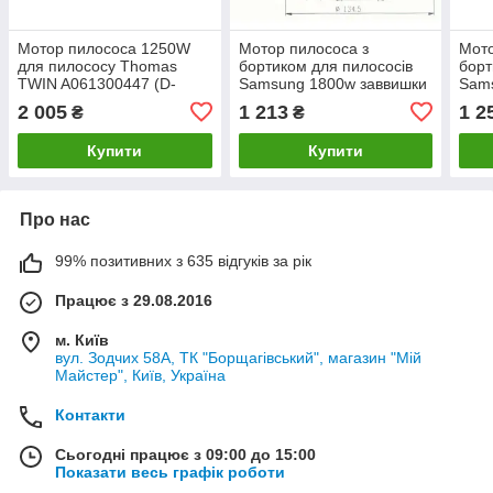
Мотор пилососа 1250W
Мотор пилососа з
Мото
для пилососу Thomas
бортиком для пилососів
борт
TWIN A061300447 (D-
Samsung 1800w заввишки
Sam
144/107мм, H-69/166мм)
108 мм VCM-K50HU
112
2 005
1 213
1 2
₴
₴
(DJ31-00067P)
000
Купити
Купити
Про нас
99% позитивних з 635 відгуків за рік
Працює з 29.08.2016
м. Київ
вул. Зодчих 58А, ТК "Борщагівський", магазин "Мій
Майстер", Київ, Україна
Контакти
Сьогодні працює з 09:00 до 15:00
Показати весь графік роботи