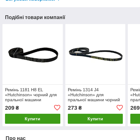
Подібні товари компанії
Ремінь 1181 H8 EL
Ремінь 1314 J4
Ремі
«Hutchinson» чорний для
«Hutchinson» для
«Hut
пральної машини
пральної машини чорний
пра
209
273
269
₴
₴
Купити
Купити
Про нас