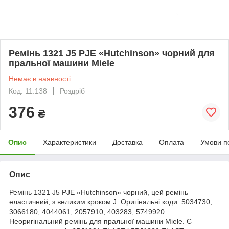
Ремінь 1321 J5 PJE «Hutchinson» чорний для
пральної машини Miele
Немає в наявності
Код: 11.138
Роздріб
376
₴
Опис
Характеристики
Доставка
Оплата
Умови п
Опис
Ремінь 1321 J5 PJE «Hutchinson» чорний, цей ремінь
еластичний, з великим кроком J. Оригінальні коди: 5034730,
3066180, 4044061, 2057910, 403283, 5749920.
Неоригінальний ремінь для пральної машини Miele. Є