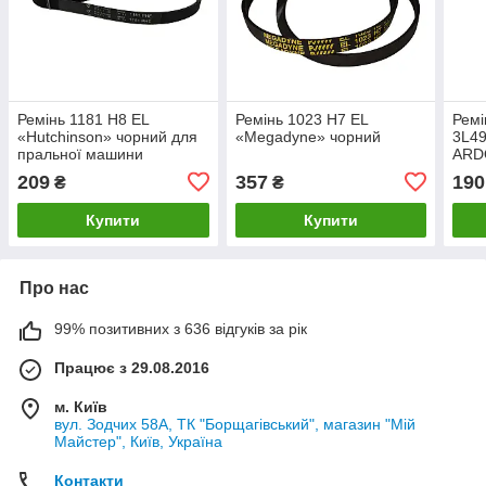
Ремінь 1181 H8 EL
Ремінь 1023 H7 EL
Ремі
«Hutchinson» чорний для
«Megadyne» чорний
3L49
пральної машини
ARD
прал
209
357
190
₴
₴
Купити
Купити
Про нас
99% позитивних з 636 відгуків за рік
Працює з 29.08.2016
м. Київ
вул. Зодчих 58А, ТК "Борщагівський", магазин "Мій
Майстер", Київ, Україна
Контакти