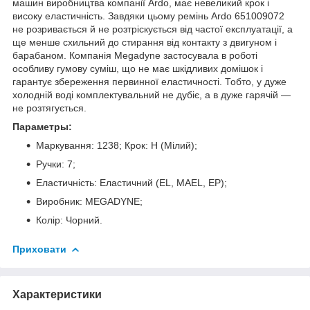
машин виробництва компанії Ardo, має невеликий крок і
високу еластичність. Завдяки цьому ремінь Ardo 651009072
не розривається й не розтріскується від частої експлуатації, а
ще менше схильний до стирання від контакту з двигуном і
барабаном. Компанія Megadyne застосувала в роботі
особливу гумову суміш, що не має шкідливих домішок і
гарантує збереження первинної еластичності. Тобто, у дуже
холодній воді комплектувальний не дубіє, а в дуже гарячій —
не розтягується.
Параметры:
Маркування: 1238; Крок: H (Мілий);
Ручки: 7;
Еластичність: Еластичний (EL, MAEL, EP);
Виробник: MEGADYNE;
Колір: Чорний.
Приховати
Характеристики