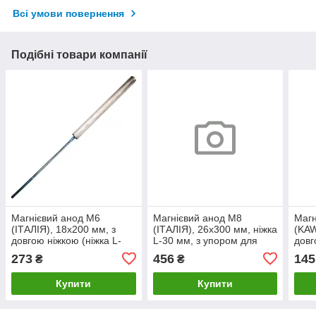
Всі умови повернення
Подібні товари компанії
Магнієвий анод М6
Магнієвий анод М8
Магн
(ІТАЛІЯ), 18х200 мм, з
(ІТАЛІЯ), 26х300 мм, ніжка
(KAW
довгою ніжкою (ніжка L-
L-30 мм, з упором для
довг
210 мм)
водонагрівачів (бойлерів)
210 
273
456
145
₴
₴
Bosch Tronic, Tesy
Купити
Купити