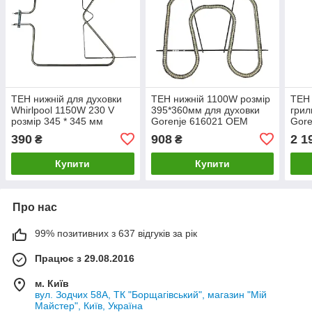
ТЕН нижній для духовки
ТЕН нижній 1100W розмір
ТЕН 
Whirlpool 1150W 230 V
395*360мм для духовки
грил
розмір 345 * 345 мм
Gorenje 616021 OEM
Gore
481010375734.
390
908
2 1
₴
₴
Купити
Купити
Про нас
99% позитивних з 637 відгуків за рік
Працює з 29.08.2016
м. Київ
вул. Зодчих 58А, ТК "Борщагівський", магазин "Мій
Майстер", Київ, Україна