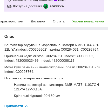
Доступна доставка
арактеристики
Доставка
Оплата
Умови повернення
Опис
Вентилятор обдування морозильної камери NMB 11037GH-
12L-YA (Indesit C00308602), заміна C00284031, C00293764.
Оригінальні коди: Ariston C00284031, Indesit C00308602,
Indesit 482000023499, Indesit 482000088115.
Може бути замінений вентиляторами Indesit C00284031 или
Indesit C00293764.
Основні характеристики вентилятора:
Написи на моторі вентилятора: NMB-MAT7, 11037GH-
12L-YA 12V-0,15A.
Кріпильні відстані: 90*130 мм
Приховати