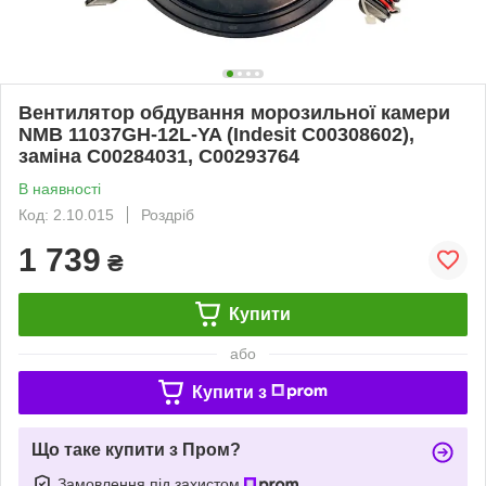
Вентилятор обдування морозильної камери
NMB 11037GH-12L-YA (Indesit C00308602),
заміна C00284031, C00293764
В наявності
Код: 2.10.015
Роздріб
1 739
₴
Купити
або
Купити з
Що таке купити з Пром?
Замовлення під захистом