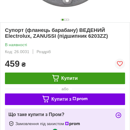
Супорт (фланець барабану) ВЕДЕНИЙ
Electrolux, ZANUSSI (підшипник 6203ZZ)
В наявності
Код: 26.0031
Роздріб
459
₴
Купити
або
Купити з
Що таке купити з Пром?
Замовлення під захистом