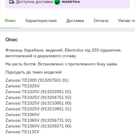
Доступна доставка
Опис
Характеристики
Доставка
Оплата
Умови п
Опис
Фланець барабана, ведений, Electrolux під 203 підшипник,
виготовлений із дюралевого сплаву.
На шість болтів. Встановлено з протилежного боку шківа
Підходить до таких моделей:
Zanussi TE1000 (913207501 01)
Zanussi TE1025V
Zanussi TE1025V (913202051 02)
Zanussi TE1025V (913204751 02)
Zanussi TE1025V (913210851 00)
Zanussi TE1025V (913210851 01)
Zanussi TE1065V
Zanussi TE1065V (913206731 01)
Zanussi TE1065V (913209271 00)
Zanussi TE1132V