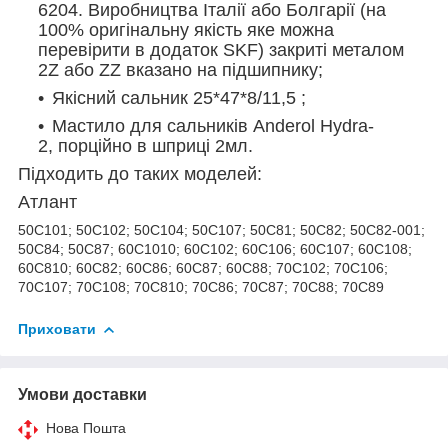
6204. Виробництва Італії або Болгарії (на
100% оригінальну якість яке можна
перевірити в додаток SKF) закриті металом
2Z або ZZ вказано на підшипнику;
Якісний сальник 25*47*8/11,5 ;
Мастило для сальників
Anderol Hydra
-
2,
порційно в шприці 2мл.
Підходить до таких моделей:
Атлант
50C101; 50C102; 50C104; 50C107; 50C81; 50C82; 50C82-001;
50C84; 50C87; 60C1010; 60C102; 60C106; 60C107; 60C108;
60C810; 60C82; 60C86; 60C87; 60C88; 70C102; 70C106;
70C107; 70C108; 70C810; 70C86; 70C87; 70C88; 70C89
Приховати
Умови доставки
Нова Пошта