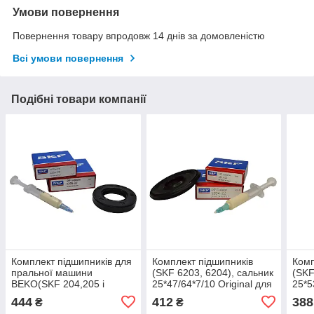
Умови повернення
Повернення товару впродовж 14 днів за домовленістю
Всі умови повернення
Подібні товари компанії
Комплект підшипників для
Комплект підшипників
Комп
пральної машини
(SKF 6203, 6204), сальник
(SKF
BEKO(SKF 204,205 і
25*47/64*7/10 Original для
25*5
сальник 30*55*10 WLK )
пральних машин Indesit,
прал
444
412
388
₴
₴
Ariston.
Aris