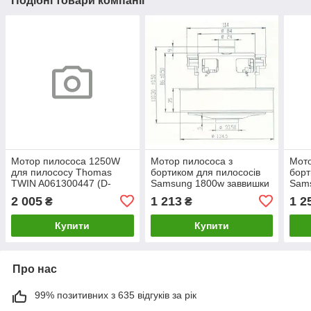
Подібні товари компанії
Мотор пилососа 1250W
Мотор пилососа з
Мото
для пилососу Thomas
бортиком для пилососів
борт
TWIN A061300447 (D-
Samsung 1800w заввишки
Sam
144/107мм, H-69/166мм)
108 мм VCM-K50HU
112
2 005
1 213
1 2
₴
₴
(DJ31-00067P)
000
Купити
Купити
Про нас
99% позитивних з 635 відгуків за рік