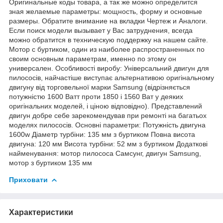
Оригинальные коды товара, а так же можно определится
зная желаемые параметры: мощность, форму и основные
размеры. Обратите внимание на вкладки Чертеж и Аналоги.
Если поиск модели вызывает у Вас затруднения, всегда
можно обратится в техническую поддержку на нашем сайте.
Мотор с буртиком, один из наиболее распространенных по
своим основным параметрам, именно по этому он
универсален. Особливості виробу: Універсальний двигун для
пилососів, найчастіше виступає альтернативою оригінальному
двигуну від торговельної марки Samsung (відрізняється
потужністю 1600 Ватт проти 1850 і 1560 Ват у деяких
оригінальних моделей, і ціною відповідно). Представлений
двигун добре себе зарекомендував при ремонті на багатьох
моделях пилососів. Основні параметри: Потужність двигуна
1600w Діаметр турбіни: 135 мм з буртиком Повна висота
двигуна: 120 мм Висота турбіни: 52 мм з буртиком Додаткові
найменування: мотор пилососа Самсунг, двигун Samsung,
мотор з буртиком 135 мм
Приховати
Характеристики