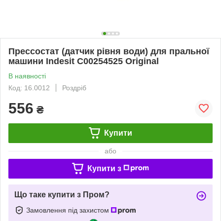
Прессостат (датчик рівня води) для пральної
машини Indesit C00254525 Original
В наявності
Код: 16.0012
Роздріб
556
₴
Купити
або
Купити з
Що таке купити з Пром?
Замовлення під захистом