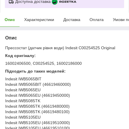
Доступна доставка
Опис
Характеристики
Доставка
Оплата
Умови п
Опис
Прессостат (датчик рівня води) Indesit C00254525 Original
Код оригіналу:
16002406500, C00254525, 16002186000
Підходить до таких моделей:
Indesit IWB5065BIT
Indesit IWB5065BIT (46619460000)
Indesit IWB5065EU
Indesit IWB5065EU (46619450000)
Indesit IWB5085TK
Indesit IWB5085TK (46619480000)
Indesit IWB5085TK (46619480100)
Indesit IWB5105EU
Indesit IWB5105EU (46619510000)
Indesit IWB5105EU (46619510100)