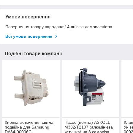
Умови повернення
Повернення товару впродовж 14 днів за домовленістю
Всі умови повернення
Подібні товари компанії
Кнопка включення світла
Насос (помпа) ASKOLL
Клап
подвійна для Samsung
M332/T2107 (алюмінієва
Унів
DA34-00006C
катушка) на 3 саморіза,
0002