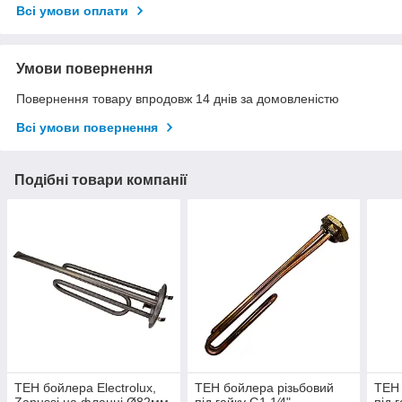
Всі умови оплати
Умови повернення
Повернення товару впродовж 14 днів за домовленістю
Всі умови повернення
Подібні товари компанії
ТЕН бойлера Electrolux,
ТЕН бойлера різьбовий
ТЕН 
Zanussi на фланці Ø82мм,
під гайку G1 1⁄4",
під 