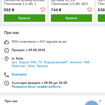
Thermowatt 1,5 кВт, з
Thermowatt 3,0 кВт, БЕЗ
Ther
портом під анодом M6,
порту під анод
порт
592
744
638
₴
₴
нержавіюча сталь
Купити
Купити
Про нас
99% позитивних з 637 відгуків за рік
Працює з 29.08.2016
м. Київ
вул. Зодчих 58А, ТК "Борщагівський", магазин "Мій
Майстер", Київ, Україна
Контакти
Сьогодні працює з 09:00 до 18:00
Показати весь графік роботи
Про нас