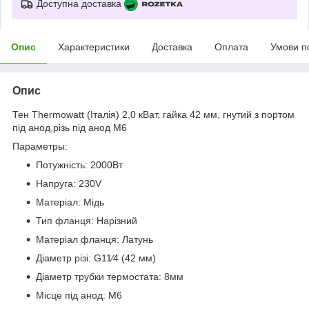
Доступна доставка
Опис
Характеристики
Доставка
Оплата
Умови п
Опис
Тен Thermowatt (Італія) 2,0 кВат, гайка 42 мм, гнутий з портом
під анод,різь під анод М6
Параметры:
Потужність: 2000Вт
Напруга: 230V
Матеріал: Мідь
Тип фланця: Нарізний
Матеріал фланця: Латунь
Діаметр різі: G11⁄4 (42 мм)
Діаметр трубки термостата: 8мм
Місце під анод: М6