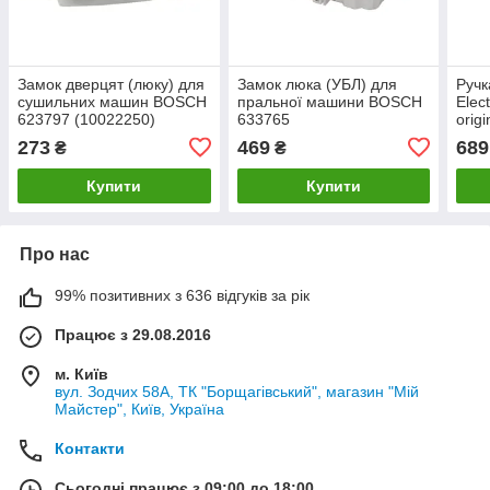
Замок дверцят (люку) для
Замок люка (УБЛ) для
Ручк
сушильних машин BOSCH
пральної машини BOSCH
Elec
623797 (10022250)
633765
origi
405
273
469
689
₴
₴
Купити
Купити
Про нас
99% позитивних з 636 відгуків за рік
Працює з 29.08.2016
м. Київ
вул. Зодчих 58А, ТК "Борщагівський", магазин "Мій
Майстер", Київ, Україна
Контакти
Сьогодні працює з 09:00 до 18:00