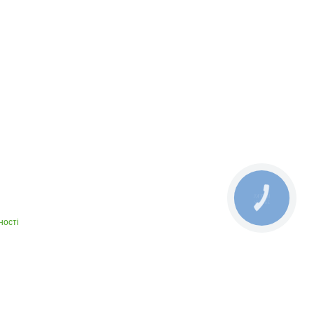
КНОПКА
ЗВ'ЯЗКУ
ності