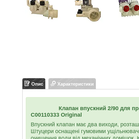
Опис
Характеристики
Клапан впускний 2/90 для пр
C00110333 Original
Впускний клапан має два виходи, розташо
Штуцери оснащені гумовими ущільнювача
очищення води від механічних домішок. 