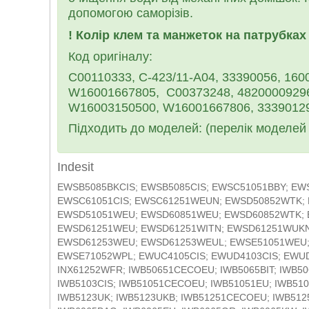
допомогою саморізів.
!
Колір клем та манжеток на патрубках 
Код оригіналу:
C00110333, C-423/11-A04, 33390056, 160
W16001667805,
C00373248, 48200009296
W16003150500, W16001667806, 33390129
Підходить до моделей: (перелік моделей
Indesit
EWSB5085BKCIS; EWSB5085CIS; EWSC51051BBY; EWSC51051BCIS; EWSC51051BKCIS; EWSC51051WEUN; EWSC61051CIS; EWSC61251WEUN; EWSD50852WTK; EWSD51031BKCIS; EWSD51031BY; EWSD51031CIS; EWSD51051WEU; EWSD60851WEU; EWSD60852WTK; EWSD61031CIS; EWSD61051WEU; EWSD61053WPL; EWSD61251WEU; EWSD61251WITN; EWSD61251WUKN; EWSD61252WEU; EWSD61252WUK; EWSD61252WUKR; EWSD61253WEU; EWSD61253WEUL; EWSE51051WEU; EWSE61051BCIS; EWSE61251WDEN; EWSE61251WEU; EWSE71052WPL; EWUC4105CIS; EWUD4103CIS; EWUD41051WEUN; EWUD41251WEUN; EWUD41251WPLN; I52KW; INX61252WFR; IWB50651CECOEU; IWB5065BIT; IWB5065EU; IWB5083CIS; IWB50852CECOTK; IWB5085TK2EV; IWB5103CIS; IWB51051CECOEU; IWB51051EU; IWB5105EU; IWB5105TK2EV; IWB5113UK; IWB51231ECOUK; IWB5123UK; IWB5123UKB; IWB51251CECOEU; IWB51251CECOEUC; IWB5125EU; IWB51431ECOEU; IWB6063EU; IWB6065BAG; IWB6065EU; IWB6065GR; IWB6065KW; IWB60830EU; IWB6085BAUS; IWB6085CIS; IWB6095BAG; IWB6103EU; IWB61051CECOEU; IWB61051ZA; IWB6105CIS; IWB6113ECOUK; IWB6113UK; IWB6123EU; IWB6123NL; IWB6123UK; IWB6143EU; IWB6143NL; IWB61451CECOEU; IWB6163NL; IWB61651EU; IWB6165EU; IWB70852CECOHK; IWB71052CECOTK; IWB71250UK; IWB71250UKT; IWB71251ECOUK; IWB71251ECOUKT; IWC5083CIS; IWC50851CECOEX; IWC5085BIT; IWC5085EU; IWC5103CIS; IWC5105BIT; IWC5105ECOEE; IWC5105EU; IWC5105FR; IWC51251CECOEU; IWC5125EU; IWC5125FR; IWC5125FRC; IWC51451EU; IWC5145EU; IWC6083EU; IWC60851CECOEU; IWC60851CECOIT; IWC60851ECOEU; IWC6085BCIS; IWC6085BIND; IWC6085BIT; IWC6085SEU; IWC60861ECOIT; IWC6086ECOIT; IWC6093EU; IWC6095EX60HZ; IWC6103EU; IWC61050TK; IWC61051CECOEU; IWC61051CECOEX; IWC61051CECOIT; IWC61051ECOEU; IWC61051ECOPL; IWC61051EU; IWC61051EUM; IWC61051EUM; IWC61051FR; IWC61052CECOIT; IWC61052CECOTK; IWC61052CFR; IWC6105BCIS; IWC6105BIT; IWC6105CIS; IWC6105DE; IWC6105EU; IWC6105EUC; IWC6105EUT; IWC6105FR; IWC6105PL; IWC6105SEU; IWC6105TK2EV; IWC6105UK; IWC61061ECOIT; IWC6106ECOIT; IWC6123EU; IWC61251CECOEU; IWC61251ECOEU; IWC61251FR; IWC61251SECOUK; IWC61251SLFR; IWC61251SLFRC; IWC61252CFR; IWC61252SCFR; IWC61252SLCFR; IWC61252SLCFRM; IWC6125BIT; IWC6125DE; IWC6125EU; IWC6125FR; IWC6125SFR; IWC6125SUK; IWC6125UK; IWC61281ECODE; IWC61281ECOEU; IWC6133UK; IWC6143EU; IWC61451ECOUK; IWC61451SECOUK; IWC6145DE; IWC6145SUK; IWC6145UK; IWC61481ECODE; IWC6153UK; IWC61651ECOUK; IWC61651SECOUK; IWC6165DE; IWC6165EU; IWC6165SUK; IWC6165UK; IWC6165UKC; IWC7085EU; IWC7089ECOIT; IWC71051BCIS; IWC71051CECOEU; IWC71051CECOEX; IWC71051CECOTK; IWC71051CFR; IWC71051CFRT; IWC71051EU; IWC71051ZA; IWC71052CECOIT; IWC71052CECOTK; IWC71052CFR; IWC7105BEU; IWC7105BEUC; IWC7105CECOKSA; IWC7105ECOEE; IWC7105EU; IWC7105EX60HZ; IWC7105FR; IWC7105KW; IWC7105SCECOKSA; IWC7105SEX60HZ; IWC71081ECOEU; IWC71082CECOIT; IWC71083CECOTK; IWC7108ECOTK; IWC7108TK; IWC7115EU; IWC7123EU; IWSD50851BY; IWSD50852CECOTK; IWSD5085CIS; IWSD5085CISC; IWSD51051CECOEU; IWSD51051CECOPL; IWSD51051CECOPLL; IWSD51051CIS; IWSD51051UA; IWSD5105CIS; IWSD5105UZ; IWSD5108CIS; IWSD5108ECOEE; IWSD51151BECOUK; IWSD51251CECOEU; IWSD51251CECOPL; IWSD51251ECOUK; IWSD51252CECOPL; IWSD51252CECOPLL; IWSD5125EU; IWSD5125PL; IWSD5125SLCISL; IWSD60851CECOEU; IWSD60852CECOEU; IWSD60852CECOTK; IWSD6085CIS; IWSD61051BUA; IWSD61051CECOEU; IWSD61051CECOPL; IWSD61051UA; IWSD61052CECOPL; IWSD61052CECOPLL; IWSD61053BCECOPL; IWSD6105BCISL; IWSD6105CIS; IWSD6105CISL; IWSD6105ECOEUL; IWSD61081CECOEU; IWSD61251CECOEU; IWSD61251CECOEUM; IWSD61251ECOUK; IWSD61251KECOUK; IWSD61252CECOEU; IWSD61281CECOEU; IWSD71051BUA; IWSD71051CECOEU; IWSD71051CIS; IWSD71051UA; IWSD7105BCIS; IWSD71252CECOEU; IWSE4125EU; IWSE5085BEU; IWSE5085BPL; IWSE51050BECOPL; IWSE51051BCECOEU; IWSE51051BCECOPL; IWSE51051CECOEU; IWSE51051UA; IWSE5105BEU; IWSE5105BPL; IWSE5105CIS; IWSE5108BEE; IWSE5108BEU; IWSE5108EE; IWSE51250BECOPL; IWSE51251BCECOPL; IWSE51251CECOEU; IWSE51251CECOPL; IWSE51252CECOEU; IWSE5125BEU; IWSE5125BPL; IWSE5125CIS; IWSE5128ECOEE; IWSE61051BCECOPL; IWSE61051CECOEU; IWSE61051CECOEX; IWSE61051CECOGCC; IWSE61053BCECOPL; IWSE61053BCECOPLL; IWSE6105BCISL; IWSE6105CIS; IWSE6105CISL; IWSE6105UZ; IWSE6108BCISL; IWSE6108ECOEE; IWSE61251CECOEU; IWSE61253CECOEU; IWSE61253CECOEUM; IWSE6125BCISL; IWSE6125CIS; IWSE61281CECOEU; IWSE6128BCISL; IWSE6128ECOEE; IWSE71051CIS; IWSE71251CIS; IWSNC51051CECOEU; IWSNC51051X9EU; IWSNC51051X9EUM; IWSND51051CECOEU; IWSND51051CECOEUL; IWSND51051X9CZ; IWC61051EUM; IWC61051FR; IWC61052CECOIT; IWC61052CECOTK; IWC61052CFR; IWC6105BCIS; IWC6105BIT; IWC6105CIS; IWC6105DE; IWC6105EU; IWC6105EUC; IWC6105EUT; IWC6105FR; IWC6105PL; IWC6105SEU; IWC6105TK2EV; IWC6105UK; IWC61061ECOIT; IWC6106ECOIT; IWC6123EU; IWC61251CECOEU; IWC61251ECOEU; IWC61251FR; IWC61251SECOUK; IWC61251SLFR; IWC61251SLFRC; IWC61252CFR; IWC61252SCFR; IWC61252SLCFR; IWC61252SLCFRM; IWC6125BIT; IWC6125DE; IWC6125EU; IWC6125FR; IWC6125SFR; IWC6125SUK; IWC6125UK; IWC61281ECODE; IWC61281ECOEU; IWC6133UK; IWC6143EU; IWC61451ECOUK; IWC61451SECOUK; IWC6145DE; IWC6145SUK; IWC6145UK; IWC61481ECODE; IWC6153UK; IWC61651ECOUK; IWC61651SECOUK; IWC6165DE; IWC6165EU; IWC6165SUK; IWC6165UK; IWC6165UKC; IWC7085EU; IWC7089ECOIT; IWC71051BCIS; IWC71051CECOEU; IWC