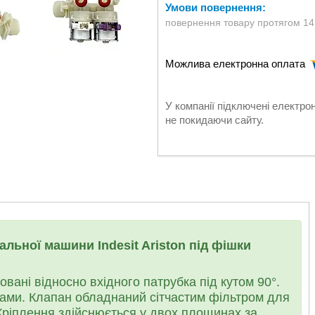
повернення товару протягом 14
У компанії підключені електро
не покидаючи сайту.
альної машини Indesit Ariston під фішки
вані відносно вхідного патрубка під кутом 90°.
ми. Клапан обладнаний сітчастим фільтром для
Кріплення здійснюється у двох площинах за