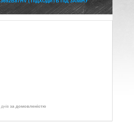
692B87HV ( ПІДХОДИТЬ ПІД ЗАМІНУ
 днів
за домовленістю