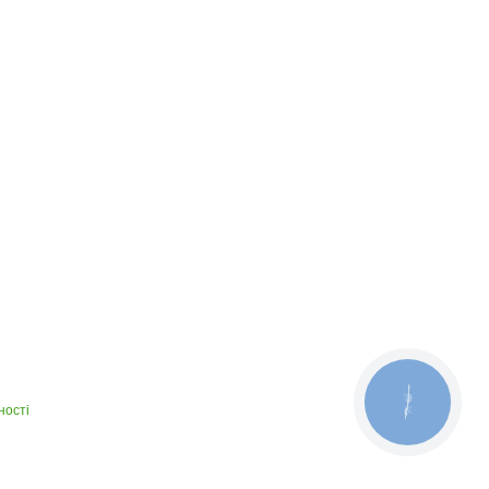
КНОПКА
ності
ЗВ'ЯЗКУ