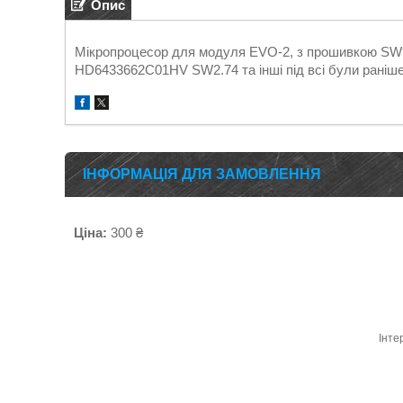
Опис
Мікропроцесор для модуля EVO-2, з прошивкою SW9.
HD6433662C01HV SW2.74 та інші під всі були раніше
ІНФОРМАЦІЯ ДЛЯ ЗАМОВЛЕННЯ
Ціна:
300 ₴