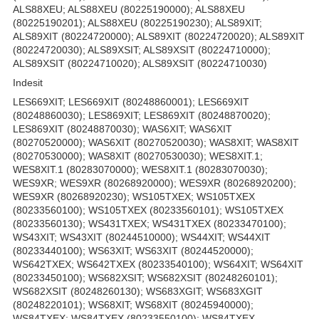
ALS88XEU; ALS88XEU (80225190000); ALS88XEU
(80225190201); ALS88XEU (80225190230); ALS89XIT;
ALS89XIT (80224720000); ALS89XIT (80224720020); ALS89XIT
(80224720030); ALS89XSIT; ALS89XSIT (80224710000);
ALS89XSIT (80224710020); ALS89XSIT (80224710030)
Indesit
LES669XIT; LES669XIT (80248860001); LES669XIT
(80248860030); LES869XIT; LES869XIT (80248870020);
LES869XIT (80248870030); WAS6XIT; WAS6XIT
(80270520000); WAS6XIT (80270520030); WAS8XIT; WAS8XIT
(80270530000); WAS8XIT (80270530030); WES8XIT.1;
WES8XIT.1 (80283070000); WES8XIT.1 (80283070030);
WES9XR; WES9XR (80268920000); WES9XR (80268920200);
WES9XR (80268920230); WS105TXEX; WS105TXEX
(80233560100); WS105TXEX (80233560101); WS105TXEX
(80233560130); WS431TXEX; WS431TXEX (80233470100);
WS43XIT; WS43XIT (80244510000); WS44XIT; WS44XIT
(80233440100); WS63XIT; WS63XIT (80244520000);
WS642TXEX; WS642TXEX (80233540100); WS64XIT; WS64XIT
(80233450100); WS682XSIT; WS682XSIT (80248260101);
WS682XSIT (80248260130); WS683XGIT; WS683XGIT
(80248220101); WS68XIT; WS68XIT (80245940000);
WS84TXEX; WS84TXEX (80233550100); WS84TXEX