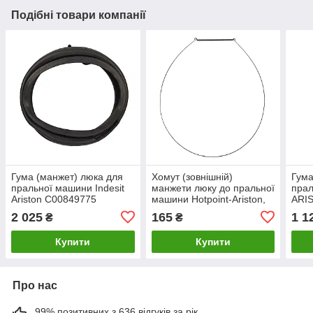
Подібні товари компанії
Гума (манжет) люка для
Хомут (зовнішній)
Гума
пральної машини Indesit
манжети люку до пральної
пра
Ariston C00849775
машини Hotpoint-Ariston,
ARI
(Whirlpool 488000849775)
Whirlpool, Indesit
C00
2 025
165
1 1
₴
₴
C00119209
(481010915290)
Купити
Купити
Про нас
99% позитивних з 636 відгуків за рік