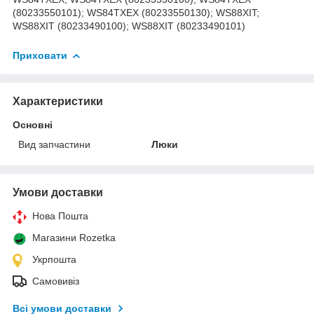
(80233550101); WS84TXEX (80233550130); WS88XIT;
WS88XIT (80233490100); WS88XIT (80233490101)
Приховати
Характеристики
Основні
Вид запчастини
Люки
Умови доставки
Нова Пошта
Магазини Rozetka
Укрпошта
Самовивіз
Всі умови доставки