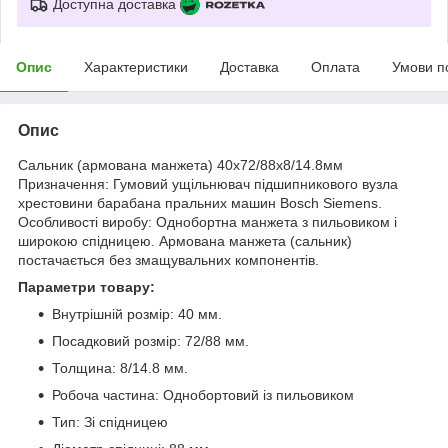
Доступна доставка
Опис
Характеристики
Доставка
Оплата
Умови п
Опис
Сальник (армована манжета) 40x72/88x8/14.8мм
Призначення: Гумовий ущільнювач підшипникового вузла
хрестовини барабана пральних машин Bosch Siemens.
Особливості виробу: Однобортна манжета з пильовиком і
широкою спідницею. Армована манжета (сальник)
постачається без змащувальних компонентів.
Параметри товару:
Внутрішній розмір: 40 мм.
Посадковий розмір: 72/88 мм.
Толщина: 8/14.8 мм.
Робоча частина: Однобортовий із пильовиком
Тип: Зі спідницею