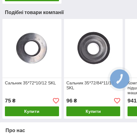
Подібні товари компанії
Сальник 35*72*10/12 SKL
Сальник 35*72/84*11/18
Комп
SKL
підш
маш
305,
75
96
941
₴
₴
40*7
Купити
Купити
Про нас