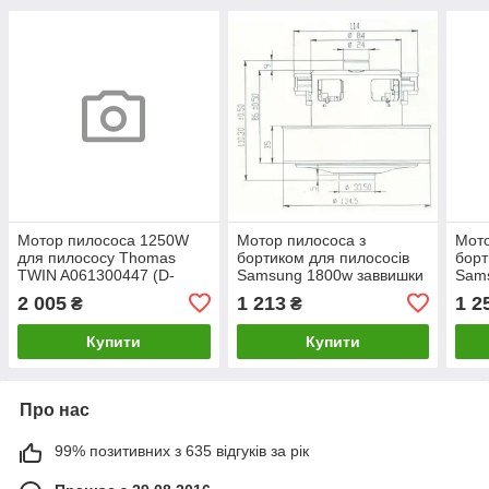
Мотор пилососа 1250W
Мотор пилососа з
Мото
для пилососу Thomas
бортиком для пилососів
борт
TWIN A061300447 (D-
Samsung 1800w заввишки
Sam
144/107мм, H-69/166мм)
108 мм VCM-K50HU
112
2 005
1 213
1 2
₴
₴
(DJ31-00067P)
000
Купити
Купити
Про нас
99% позитивних з 635 відгуків за рік