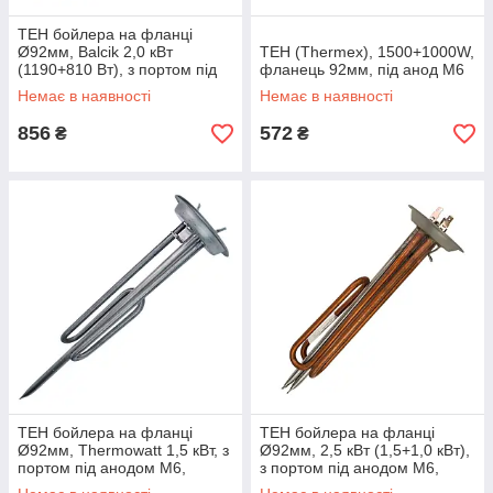
ТЕН бойлера на фланці
Ø92мм, Balcik 2,0 кВт
ТЕН (Thermex), 1500+1000W,
(1190+810 Вт), з портом під
фланець 92мм, під анод M6
анодом M6, мідний
Немає в наявності
Немає в наявності
856
572
₴
₴
ТЕН бойлера на фланці
ТЕН бойлера на фланці
Ø92мм, Thermowatt 1,5 кВт, з
Ø92мм, 2,5 кВт (1,5+1,0 кВт),
портом під анодом M6,
з портом під анодом M6,
нержавіюча сталь
мідний